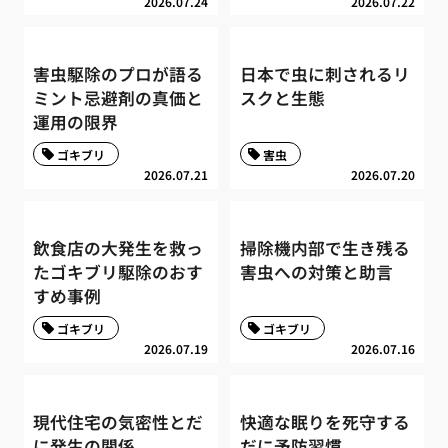
2026.07.24
2026.07.22
害虫駆除のプロが語る
日本で虫に刺されるリ
ミント忌避剤の真価と
スクと生態
運用の限界
ゴキブリ
害虫
2026.07.21
2026.07.20
飲食店の大発生を救っ
掃除機内部で生き残る
たゴキブリ駆除のおす
害虫への対策と助言
すめ事例
ゴキブリ
ゴキブリ
2026.07.19
2026.07.16
現代住宅の気密性とだ
快適な眠りを死守する
に発生の関係
だに予防習慣