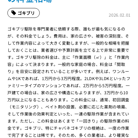
ゴキブリ
2026.02.01
ゴキブリ駆除を専門業者に依頼する際、誰もが最も気になるの
が、その料金でしょう。費用は、家の広さや、被害の深刻度、そ
して作業内容によって大きく変動しますが、一般的な相場を把握
しておくことは、業者選びや予算計画を立てる上で非常に重要で
す。ゴキブリ駆除の料金は、主に「作業面積（㎡）」と「作業内
容」によって決まります。一般的な家庭の場合、料金は「間取
り」を目安に設定されていることが多いです。例えば、ワンルー
ムや1Kであれば、1万円から3万円程度。2LDKや3LDKといったフ
ァミリータイプのマンションであれば、2万円から5万円程度。一
戸建ての場合は、家の広さや構造にもよりますが、3万円から10
万円以上になることもあります。この料金には、通常、初回調査
（モニタリング）、ベイト剤の設置、必要に応じた薬剤の噴霧、
そして作業後の効果判定といった、一連の駆除作業が含まれてい
ます。ただし、この料金はあくまで「一回きり」の駆除作業の料
金です。ゴキブリ、特にチャバネゴキブリの根絶は、一度の作業
で完了することは稀です。そのため、多くの業者は、より確実な