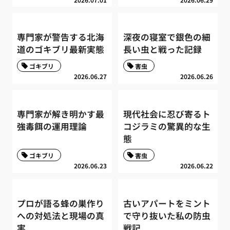
専門家が警告する北海
深夜の寝室で銀色の細
道のゴキブリ最新実態
長い虫と戦った記録
ゴキブリ
害虫
2026.06.27
2026.06.26
専門家が解き明かす最
現代社会に忍び寄るト
強毒餌の運用理論
コジラミの驚異的な生
態
ゴキブリ
害虫
2026.06.23
2026.06.22
プロが語る蜂の巣作り
古いアパートをミント
への対処法と現場の真
で守り抜いた私の防虫
実
戦記