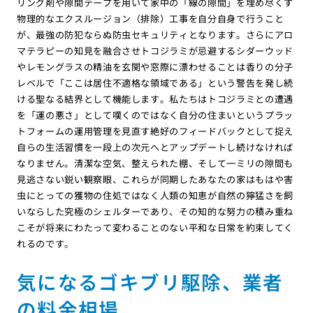
リング剤や隙間テープを用いて家中の「線の隙間」を埋め尽くす
物理的なエクスルージョン（排除）工事を自分自身で行うこと
が、最強の防犯ならぬ防虫セキュリティとなります。さらにアロ
マテラピーの知見を融合させトコジラミが忌避するシダーウッド
やレモングラスの精油を玄関や窓際に漂わせることは香りの分子
レベルで「ここは居住不適格な領域である」という警告を発し続
ける聖なる結界として機能します。私たちはトコジラミとの遭遇
を「運の悪さ」として嘆くのではなく自分の住まいというプラッ
トフォームの運用管理を見直す絶好のフィードバックとして捉え
自らの生活習慣を一段上の次元へとアップデートし続けなければ
なりません。清潔な空気、整えられた棚、そして一ミリの隙間も
見逃さない鋭い観察眼、これらが同期したあなたの家はもはや害
虫にとっての獲物の住処ではなく人類の知恵が自然の獰猛さを飼
いならした究極のシェルターであり、その知的な努力の積み重ね
こそが将来にわたって変わることのない平和な日常を約束してく
れるのです。
気になるゴキブリ駆除、業者
の料金相場