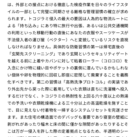
は、外部との接点における徹底した検疫作業を日々のライフスタ
イルの一部として完璧に同期させる厳格な管理習慣の確立が求め
られます。トコジラミ侵入の最大の要因は人為的な物流ルートに
よる「持ち込み」にあり特に旅行や出張、あるいは公共交通機関
の利用といった移動行動の直後にあなたの衣服やスーツケースが
不法侵入者の運び屋（ベクター）へと変貌しているリスクを直視
しなければなりません。具体的な防衛習慣の第一は帰宅直後の
「玄関先スクリーニング」であり玄関というセキュリティゲート
を越える前に上着やカバンに対して粘着ローラー（コロコロ）を
入念にかけ特に縫い目やポケットの裏側に潜んでいるかもしれな
い個体や卵を物理的に回収し即座に密閉して廃棄することを義務
化すべきです。第二の習慣は「高熱洗浄プロトコル」の実装であ
り外出先から戻った際に着用していた衣類は直ちに洗濯機へ投入
するだけでなく、トコジラミの熱耐性を上回る六十度以上の熱湯
での予洗いや衣類乾燥機による三十分以上の高温乾燥を施すこと
で、目に見えない付着物を一掃するシステムリセットを完遂させ
ます。また住宅の構造面でのデバッグも重要であり寝室の壁紙に
剥がれがあったり幅木と床の間に僅かな隙間があったりするとそ
こは万が一侵入を許した際の定着拠点となるため、半透明のシー