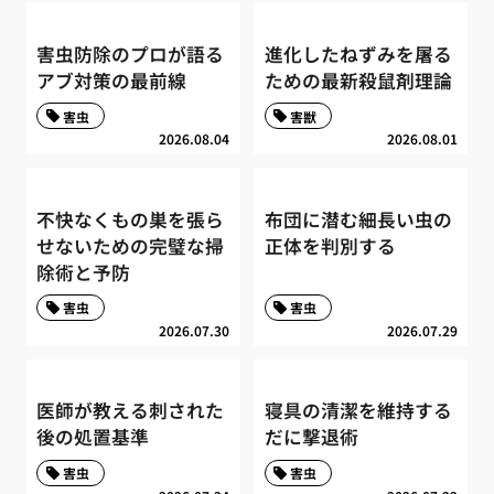
害虫防除のプロが語る
進化したねずみを屠る
アブ対策の最前線
ための最新殺鼠剤理論
害虫
害獣
2026.08.04
2026.08.01
不快なくもの巣を張ら
布団に潜む細長い虫の
せないための完璧な掃
正体を判別する
除術と予防
害虫
害虫
2026.07.30
2026.07.29
医師が教える刺された
寝具の清潔を維持する
後の処置基準
だに撃退術
害虫
害虫