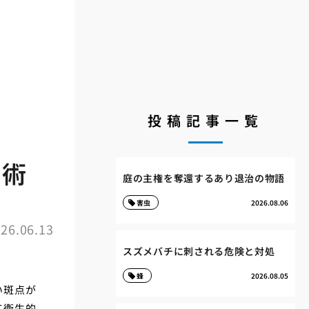
投稿記事一覧
ぐ術
庭の主権を奪還するあり退治の物語
害虫
2026.08.06
26.06.13
スズメバチに刺される危険と対処
蜂
2026.08.05
い斑点が
て衛生的