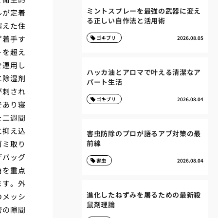
ミントスプレーを最強の武器に変え
ルが定着
る正しい自作法と活用術
超えた住
ず着手す
ゴキブリ
2026.08.05
トを超え
で運用し
ハッカ油とアロマで叶える清潔なア
に除湿剤
パート生活
が刺され
ゴキブリ
2026.08.04
であり寝
を二週間
に抑え込
害虫防除のプロが語るアブ対策の最
前線
ゴミ取り
デバッグ
害虫
2026.08.04
角を重点
ます。外
進化したねずみを屠るための最新殺
のメッシ
鼠剤理論
管の隙間