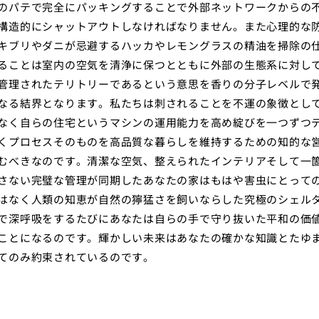
のパテで完全にパッキングすることで外部ネットワークからの
構造的にシャットアウトしなければなりません。また心理的な
キブリやダニが忌避するハッカやレモングラスの精油を掃除の
ることは室内の空気を清浄に保つとともに外部の生態系に対し
管理されたテリトリーであるという意思を香りの分子レベルで
なる結界となります。私たちは刺されることを不運の象徴とし
なく自らの住宅というマシンの運用能力を高め綻びを一つずつ
くプロセスそのものを高品質な暮らしを維持するための知的な
むべきなのです。清潔な空気、整えられたインテリアそして一
さない完璧な管理が同期したあなたの家はもはや害虫にとって
はなく人類の知恵が自然の獰猛さを飼いならした究極のシェル
で深呼吸をするたびにあなたは自らの手で守り抜いた平和の価
ことになるのです。輝かしい未来はあなたの確かな知識とたゆ
てのみ約束されているのです。