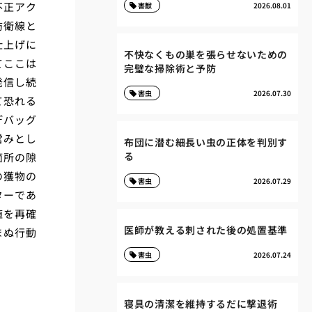
不正アク
害獣
2026.08.01
防衛線と
仕上げに
不快なくもの巣を張らせないための
てここは
完璧な掃除術と予防
発信し続
害虫
2026.07.30
て恐れる
デバッグ
営みとし
布団に潜む細長い虫の正体を判別す
る
箇所の隙
の獲物の
害虫
2026.07.29
ターであ
値を再確
医師が教える刺された後の処置基準
まぬ行動
害虫
2026.07.24
寝具の清潔を維持するだに撃退術