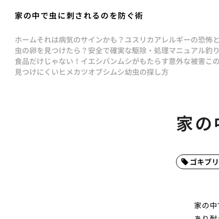
家の中で虫に刺されるのを防ぐ術
ホーム
それは病気のサインかも？ユスリカアレルギーの恐怖
虫の卵を見つけたら？安全で確実な駆除・処理マニュアル
釣
食品だけじゃない！イエシバンムシがもたらす意外な被害
こ
見つけにくいヒメカツオブシムシ幼虫の探し方
家の
ゴキブリ
家の中
あり耐