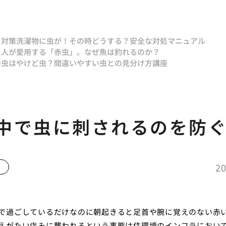
と対策
洗濯物に虫が！その時どうする？安全な対処マニュアル
り人が愛用する「赤虫」。なぜ魚は釣れるのか？
の虫はやけど虫？間違いやすい虫との見分け方講座
中で虫に刺されるのを防
20
で過ごしているだけなのに朝起きると足首や腕に覚えのない赤
えがたい痒みに襲われるという事態は住環境のインフラにおい