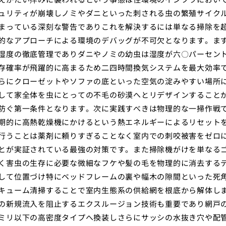
ュリティが崩壊しノミやダニといった刺される虫の繁殖サイク
まっている深刻な警告でありこれを解決するには単なる掃除を
的なアプローチによる環境のデバッグが不可欠となります。ま
湿度の徹底管理でありダニやノミの幼虫は湿度が六〇パーセン
存確率が飛躍的に高まるため二四時間換気システムを最大効率
らにクローゼットやソファの底といった空気の淀みやすい場所
して家全体を虫にとっての不毛の砂漠へとリデザインすること
防ぐ第一条件となります。次に実践すべきは物理的な一掃作戦
期的に高熱乾燥機にかけるという熱エネルギーによるリセット
行うことは薬剤に頼りすぎることなく室内での刺咬被害をゼロ
とが実証されている最強の対策です。また掃除機がけを単なる
く害虫の生存に必要な微細なフケや髪の毛を物理的に消去する
して位置づけ特にベッドフレームの裏や幅木の隙間といった死
キューム清掃することで室内生態系の供給網を根底から解体し
の新規流入を阻止するエクスルージョン技術も重要であり網戸
ミリ以下の高密度タイプへ換装しさらにサッシの水抜き穴や配