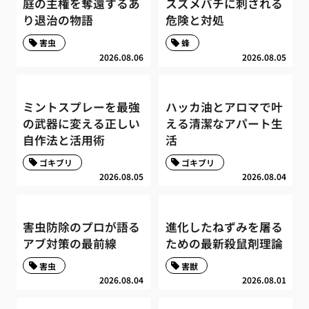
庭の主権を奪還するあ
スズメバチに刺される
り退治の物語
危険と対処
害虫
蜂
2026.08.06
2026.08.05
ミントスプレーを最強
ハッカ油とアロマで叶
の武器に変える正しい
える清潔なアパート生
自作法と活用術
活
ゴキブリ
ゴキブリ
2026.08.05
2026.08.04
害虫防除のプロが語る
進化したねずみを屠る
アブ対策の最前線
ための最新殺鼠剤理論
害虫
害獣
2026.08.04
2026.08.01