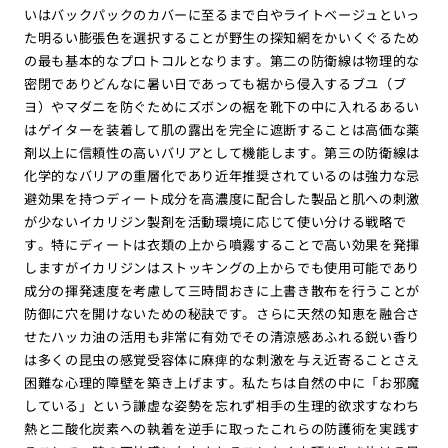
いはバックパックのカバーに至るまで白やライトベージュといっ
た明るい膨張色を選択することが野生の探知網をかいくぐるため
の最も基本的なプロトコルとなります。第二の防衛線は物理的な
密閉でありどんなに暑い日であっても裾から侵入するブユ（ブ
ヨ）やマダニを防ぐためにズボンの裾を靴下の中に入れるあるい
はゲイターを装着して肌の露出を完全に遮断することは高価な薬
剤以上に信頼性の高いバリアとして機能します。第三の防衛線は
化学的なバリアの重層化であり近年推奨されているのは強力な忌
避効果を持つディート成分を高濃度に配合した製品と肌への刺激
が少ないイカリジン製剤を活動環境に応じて使い分ける戦略で
す。特にディートは衣類の上から噴霧することで高い効果を発揮
しますがイカリジンはストッキングの上からでも使用可能であり
成分の揮発速度を考慮して三時間おきに上書き散布を行うことが
防御に穴を開けないための秘訣です。さらに天然の知恵を融合さ
せたハッカ油の活用も非常に有効でその清涼感あふれる鋭い香り
は多くの昆虫の感覚受容体に麻痺的な刺激を与え近寄ることさえ
困難な心理的障壁を築き上げます。私たちは自然の中に「お邪魔
している」という謙虚な姿勢を忘れず相手の生理的欲求すなわち
熱と二酸化炭素への執着を逆手に取ったこれらの防護術を実践す