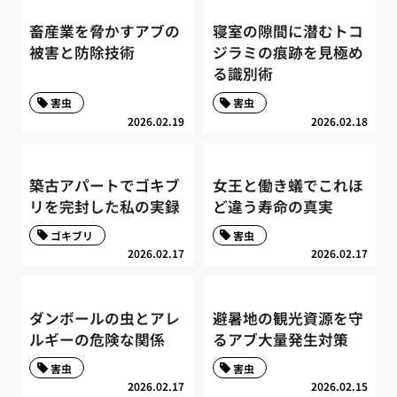
畜産業を脅かすアブの
寝室の隙間に潜むトコ
被害と防除技術
ジラミの痕跡を見極め
る識別術
害虫
害虫
2026.02.19
2026.02.18
築古アパートでゴキブ
女王と働き蟻でこれほ
リを完封した私の実録
ど違う寿命の真実
ゴキブリ
害虫
2026.02.17
2026.02.17
ダンボールの虫とアレ
避暑地の観光資源を守
ルギーの危険な関係
るアブ大量発生対策
害虫
害虫
2026.02.17
2026.02.15