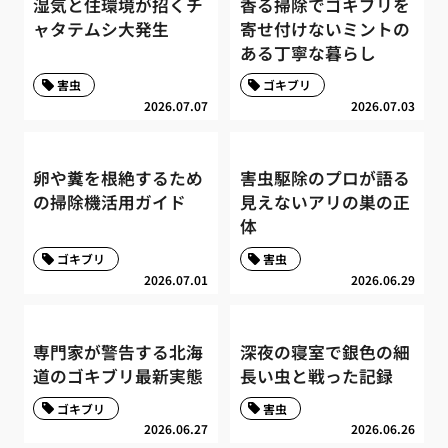
湿気と住環境が招くチ
香る掃除でゴキブリを
ャタテムシ大発生
寄せ付けないミントの
ある丁寧な暮らし
害虫
ゴキブリ
2026.07.07
2026.07.03
卵や糞を根絶するため
害虫駆除のプロが語る
の掃除機活用ガイド
見えないアリの巣の正
体
ゴキブリ
害虫
2026.07.01
2026.06.29
専門家が警告する北海
深夜の寝室で銀色の細
道のゴキブリ最新実態
長い虫と戦った記録
ゴキブリ
害虫
2026.06.27
2026.06.26