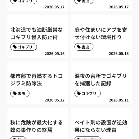
ゴキブリ
害虫
2026.05.17
2026.05.17
北海道でも油断厳禁な
庭や住まいにアブを寄
ゴキブリ侵入防止術
せ付けない環境作り
ゴキブリ
害虫
2026.05.16
2026.05.13
都市部で再燃するトコ
深夜の台所でゴキブリ
ジラミ防除法
を捕獲した記録
害虫
ゴキブリ
2026.05.12
2026.05.11
秋に危険が最大化する
ベイト剤の設置が逆効
蜂の巣作りの終焉
果にならない理由