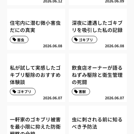
2026.06.12
2026.06.09
住宅内に潜む微小害虫
深夜に遭遇したゴキブ
だにの真実
リを吸引した私の記録
害虫
ゴキブリ
2026.06.08
2026.06.08
私が試して実感したゴ
飲食店オーナーが語る
キブリ駆除のおすすめ
ねずみ駆除と衛生管理
体験談
の死闘
ゴキブリ
害獣
2026.06.07
2026.06.07
一軒家のゴキブリ被害
虫に刺される前に知る
を最小限に抑えた防衛
べき予防法
戦略の全貌