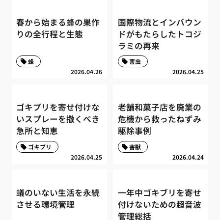
春から始まる蜂の巣作
国際物流とインバウン
りの全行程と生態
ドがもたらしたトコジ
ラミの再来
蜂
害虫
2026.04.26
2026.04.25
ゴキブリを寄せ付けな
老舗和菓子店を廃業の
いスプレーを撒くべき
危機から救ったねずみ
急所と知恵
駆除事例
ゴキブリ
害獣
2026.04.25
2026.04.24
蟻のいない生活を永続
一年中ゴキブリを寄せ
させる環境管理
付けないための超音波
管理総括