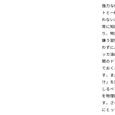
強力な
トと一
わない
常に知
り、特
嫌う習
わずに
ッカ油
関のド
ておく
す。ま
汁」を
しるべ
を物理
す。さ
にとっ