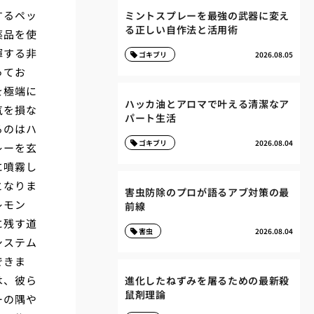
するペッ
ミントスプレーを最強の武器に変え
る正しい自作法と活用術
薬品を使
揮する非
ゴキブリ
2026.08.05
ってお
を極端に
ハッカ油とアロマで叶える清潔なア
気を損な
パート生活
るのはハ
ゴキブリ
2026.08.04
レーを玄
に噴霧し
となりま
害虫防除のプロが語るアブ対策の最
レモン
前線
に残す道
害虫
2026.08.04
システム
できま
は、彼ら
進化したねずみを屠るための最新殺
鼠剤理論
ーの隅や