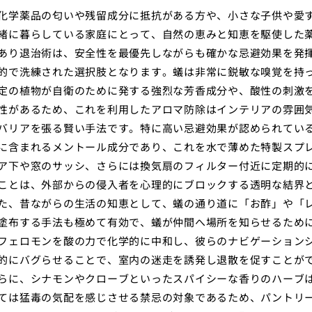
化学薬品の匂いや残留成分に抵抗がある方や、小さな子供や愛
緒に暮らしている家庭にとって、自然の恵みと知恵を駆使した
あり退治術は、安全性を最優先しながらも確かな忌避効果を発
的で洗練された選択肢となります。蟻は非常に鋭敏な嗅覚を持
定の植物が自衛のために発する強烈な芳香成分や、酸性の刺激
性があるため、これを利用したアロマ防除はインテリアの雰囲
バリアを張る賢い手法です。特に高い忌避効果が認められてい
に含まれるメントール成分であり、これを水で薄めた特製スプ
ア下や窓のサッシ、さらには換気扇のフィルター付近に定期的
ことは、外部からの侵入者を心理的にブロックする透明な結界
た、昔ながらの生活の知恵として、蟻の通り道に「お酢」や「
塗布する手法も極めて有効で、蟻が仲間へ場所を知らせるため
フェロモンを酸の力で化学的に中和し、彼らのナビゲーション
的にバグらせることで、室内の迷走を誘発し退散を促すことが
らに、シナモンやクローブといったスパイシーな香りのハーブ
ては猛毒の気配を感じさせる禁忌の対象であるため、パントリ