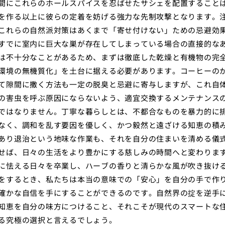
間にこれらのホールスパイスを忍ばせたサシェを配置すること
を作る以上に彼らの定着を妨げる強力な先制攻撃となります。
これらの自然派対策はあくまで「寄せ付けない」ための忌避効
すでに室内に巨大な巣が存在してしまっている場合の直接的な
は不十分なことがあるため、まずは徹底した乾燥と有機物の完
環境の無機質化」を土台に据える必要があります。コーヒーの
て隙間に撒く方法も一定の脱臭と忌避に寄与しますが、これ自
の害虫を呼ぶ原因にならないよう、適宜交換するメンテナンス
ではなりません。丁寧な暮らしとは、不都合なものを暴力的に
なく、調和を乱す要因を優しく、かつ毅然と遠ざける知恵の積
あり退治という地味な作業も、それを自分の住まいを清める儀
せば、日々の生活をより豊かにする慈しみの時間へと変わりま
に怯える日々を卒業し、ハーブの香りと清らかな風が吹き抜け
をするとき、私たちは本当の意味での「安心」を自分の手で作
確かな自信を手にすることができるのです。自然界の掟を逆手
知恵を自分の味方につけること、それこそが現代のスマートな
る究極の選択と言えるでしょう。