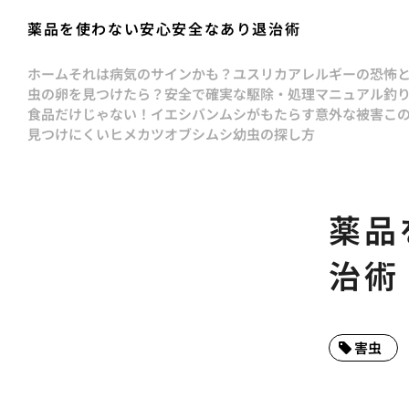
薬品を使わない安心安全なあり退治術
ホーム
それは病気のサインかも？ユスリカアレルギーの恐怖
虫の卵を見つけたら？安全で確実な駆除・処理マニュアル
釣
食品だけじゃない！イエシバンムシがもたらす意外な被害
こ
見つけにくいヒメカツオブシムシ幼虫の探し方
薬品
治術
害虫