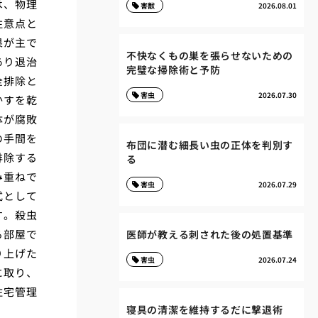
は、物理
害獣
2026.08.01
注意点と
果が主で
不快なくもの巣を張らせないための
あり退治
完璧な掃除術と予防
全排除と
害虫
2026.07.30
かすを乾
体が腐敗
の手間を
布団に潜む細長い虫の正体を判別す
排除する
る
み重ねで
害虫
2026.07.29
式として
す。殺虫
る部屋で
医師が教える刺された後の処置基準
り上げた
害虫
2026.07.24
に取り、
住宅管理
寝具の清潔を維持するだに撃退術