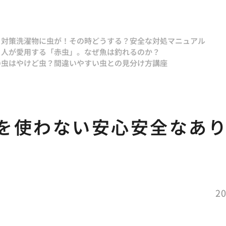
と対策
洗濯物に虫が！その時どうする？安全な対処マニュアル
り人が愛用する「赤虫」。なぜ魚は釣れるのか？
の虫はやけど虫？間違いやすい虫との見分け方講座
を使わない安心安全なあ
20