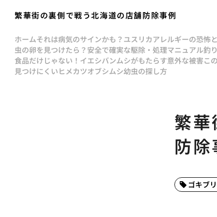
繁華街の裏側で戦う北海道の店舗防除事例
ホーム
それは病気のサインかも？ユスリカアレルギーの恐怖
虫の卵を見つけたら？安全で確実な駆除・処理マニュアル
釣
食品だけじゃない！イエシバンムシがもたらす意外な被害
こ
見つけにくいヒメカツオブシムシ幼虫の探し方
繁華
防除
ゴキブリ