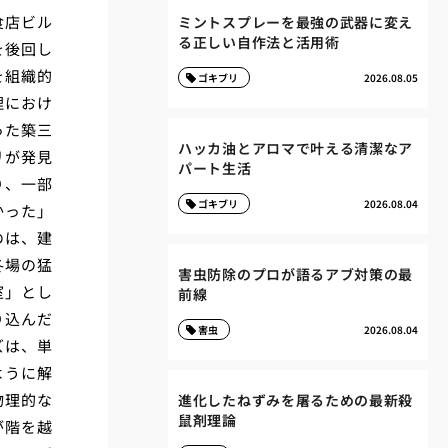
食店ビル
ミントスプレーを最強の武器に変え
る正しい自作法と活用術
を後回し
を組織的
ゴキブリ
2026.08.05
理におけ
った築三
ハッカ油とアロマで叶える清潔なア
リが発見
パート生活
り、一部
ゴキブリ
2026.08.04
かった」
のは、建
冬場の猛
害虫防除のプロが語るアブ対策の最
室」とし
前線
り込んだ
害虫
2026.08.04
ズは、単
ように解
物理的な
進化したねずみを屠るための最新殺
鼠剤理論
が階を越