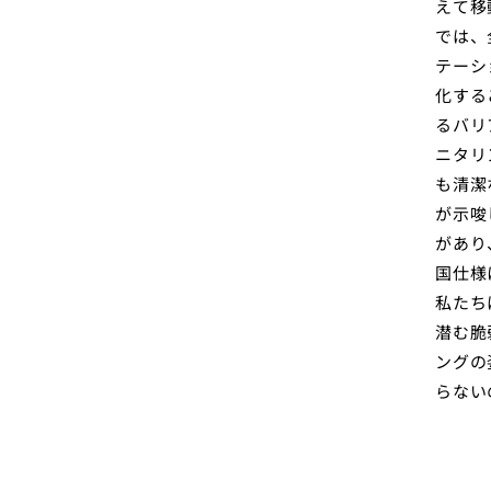
えて移
では、
テーシ
化する
るバリ
ニタリ
も清潔
が示唆
があり
国仕様
私たち
潜む脆
ングの
らない