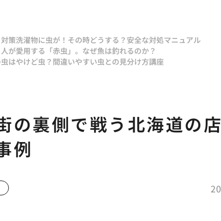
と対策
洗濯物に虫が！その時どうする？安全な対処マニュアル
り人が愛用する「赤虫」。なぜ魚は釣れるのか？
の虫はやけど虫？間違いやすい虫との見分け方講座
街の裏側で戦う北海道の
事例
20