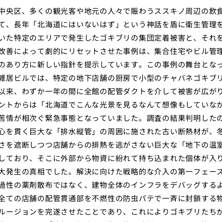
中央区、多くの観光客や地元の人々で賑わうススキノ周辺の飲
て、長年「北海道にはいないはず」という神話を盾に衛生管理
いた特定のエリアで発生したゴキブリの集団定着被害と、それ
改善によって劇的にリセットさせた事例は、集合住宅やビル管
のあり方に新しい指針を提示しています。この事例の舞台とな
雑居ビルでは、特定の地下店舗の厨房で小型のチャバネゴキブ
以来、わずか一年の間に全館の配管ダクトを介して被害が広が
ントからは「北海道でこんな光景を見るなんて想像もしていな
苦情が相次ぐ緊急事態となっていました。調査の結果判明した
心を貫く巨大な「排水縦管」の周囲に施された古い断熱材が、
さを遮断しつつ店舗からの排熱を逃がさない巨大な「地下の温
しており、そこに外部から物資に紛れて持ち込まれた個体が入
大発生の真相でした。解決に向けた戦略的な介入の第一フェー
過性の薬剤散布ではなく、建物全体のインフラをデバッグする
全ての店舗の配管貫通部を不燃性の防虫パテで一斉に封鎖する
ルージョンを完遂させたことであり、これによりゴキブリたち