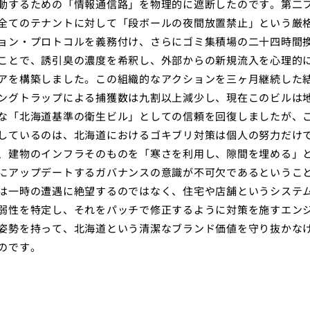
動するための「情報通信路」を物理的に遮断したのです。第二
全てのテナントに対して「段ボールの夜間放置禁止」という厳
ョン・プロトコルを義務付け、さらにゴミ集積場の二十四時間
ことで、誘引臭の濃度を希釈し、外部からの新規流入を心理的
アを構築しました。この組織的なアクションを三ヶ月継続した
ングトラップによる捕獲数は九割以上減少し、現在このビルは
な「北海道基準の衛生ビル」としての信頼を回復しましたが、
しているのは、北海道におけるゴキブリ対策は個人の努力だけ
、建物のインフラそのものを「寒さを利用し、隙間を埋める」
にアップデートするガバナンスの意識が不可欠であるというこ
は一時の遭遇に絶望するのではなく、住宅や店舗というシステ
弱性を特定し、それをパッチで修正するように対策を施すエン
姿勢を持って、北海道という清潔なブランド価値を守り抜かな
のです。