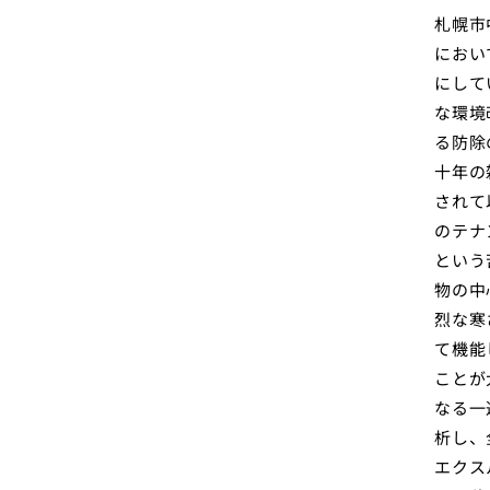
札幌市
におい
にして
な環境
る防除
十年の
されて
のテナ
という
物の中
烈な寒
て機能
ことが
なる一
析し、
エクス