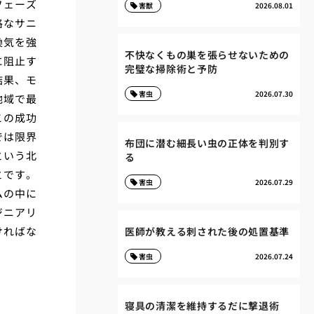
フェーズ
害獣
2026.08.01
格なサニ
換気を強
不快なくもの巣を張らせないための
に阻止す
完璧な掃除術と予防
結果、モ
害虫
2026.07.30
地域で最
この成功
では限界
布団に潜む細長い虫の正体を判別す
という北
る
とです。
害虫
2026.07.29
ムの中に
ジニアリ
ければな
医師が教える刺された後の処置基準
害虫
2026.07.24
寝具の清潔を維持するだに撃退術