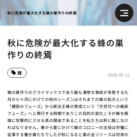
秋に危険が最大化する蜂の巣作りの終焉
秋に危険が最大化する蜂の巣
作りの終焉
蜂
2026.05.11
蜂の巣作りのクライマックスであり最も凄惨な事故が多発する九
月から十月にかけての秋のシーズンはそれまでの巣の拡大という
「建設のフェーズ」から新女王蜂の育成という「次世代への継承
フェーズ」へと移行する時期でありこの目的の変化こそが蜂を極
端に攻撃的にさせる真の理由であることを私たちは肝に銘じなけ
ればなりません。春から夏にかけて蜂のコロニーの主役は労働に
従事する働き蜂たちでしたが秋になると巣の全リソースは将来の