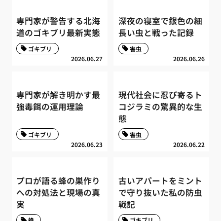
専門家が警告する北海
深夜の寝室で銀色の細
道のゴキブリ最新実態
長い虫と戦った記録
ゴキブリ
害虫
2026.06.27
2026.06.26
専門家が解き明かす最
現代社会に忍び寄るト
強毒餌の運用理論
コジラミの驚異的な生
態
ゴキブリ
害虫
2026.06.23
2026.06.22
プロが語る蜂の巣作り
古いアパートをミント
への対処法と現場の真
で守り抜いた私の防虫
実
戦記
蜂
ゴキブリ