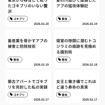
たゴキブリのいない贅
アブの猛攻体験記
沢
ゴキブリ
害虫
2026.02.20
2026.02.19
畜産業を脅かすアブの
寝室の隙間に潜むトコ
被害と防除技術
ジラミの痕跡を見極め
る識別術
害虫
害虫
2026.02.19
2026.02.18
築古アパートでゴキブ
女王と働き蟻でこれほ
リを完封した私の実録
ど違う寿命の真実
ゴキブリ
害虫
2026.02.17
2026.02.17