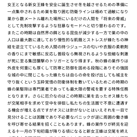
女王となる新女王蜂を安全に誕生させ冬を越させるための準備に
一点集中されるため巣を取り囲む防衛ラインは極めて過敏になり
巣から数メートル離れた場所にいるだけの人間を「将来の脅威」
として先制攻撃するような狂暴なモードへと切り替わるのです。
またこの時期は自然界の餌となる昆虫が減少する一方で巣の中の
人口は最大数に達しており慢性的な飢餓とストレスが蜂たちの神
経を逆立てているため人間の持つジュースの匂いや衣服の柔軟剤
の香りにまで敏感に反応し普段なら無視されるような些細な刺激
が死に至る集団襲撃のトリガーとなり得ます。秋の蜂の巣作りは
外皮を何重にも厚くして防寒と防御を固める段階にありその強固
な城の中に閉じこもった蜂たちは自らの命を投げ出しても城主を
守り抜くという玉砕覚悟の防衛体制を敷いているためこの時期の
蜂の巣駆除は専門業者であっても最大限の警戒を要する特殊任務
となります。さらに厄介なのはこの時期に巣を去ったオス蜂たち
が交尾相手を求めて空中を徘徊し私たちの生活圏で不意に遭遇す
る機会が増える点ですがオスには針がないとはいえそれを一目で
見分けることは困難であり不必要なパニックが逆に周囲の働き蜂
を呼び寄せる結果を招くこともあります。蜂の巣作りが終焉を迎
える十一月の下旬初霜が降りる頃になると新女王蜂は交尾を終え