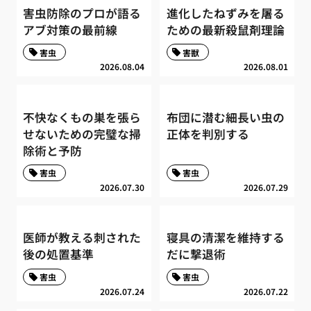
害虫防除のプロが語る
進化したねずみを屠る
アブ対策の最前線
ための最新殺鼠剤理論
害虫
害獣
2026.08.04
2026.08.01
不快なくもの巣を張ら
布団に潜む細長い虫の
せないための完璧な掃
正体を判別する
除術と予防
害虫
害虫
2026.07.30
2026.07.29
医師が教える刺された
寝具の清潔を維持する
後の処置基準
だに撃退術
害虫
害虫
2026.07.24
2026.07.22