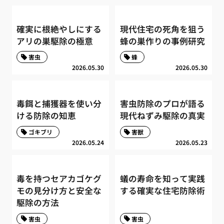
確実に根絶やしにする
現代住宅の死角を狙う
アリの巣駆除の極意
蜂の巣作りの事例研究
害虫
蜂
2026.05.30
2026.05.30
毒餌と捕獲器を使い分
害虫防除のプロが語る
ける防除の知恵
現代ねずみ駆除の真実
ゴキブリ
害獣
2026.05.24
2026.05.23
毒を持つセアカゴケグ
蟻の寿命を知って実践
モの見分け方と安全な
する確実な住宅防除術
駆除の方法
害虫
害虫