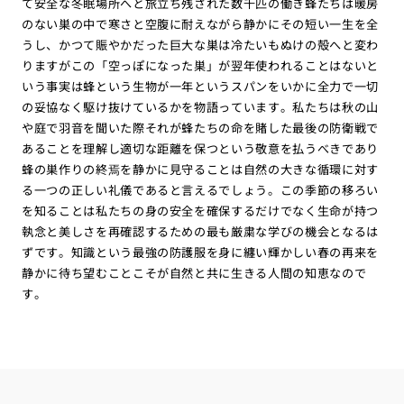
て安全な冬眠場所へと旅立ち残された数千匹の働き蜂たちは暖房
のない巣の中で寒さと空腹に耐えながら静かにその短い一生を全
うし、かつて賑やかだった巨大な巣は冷たいもぬけの殻へと変わ
りますがこの「空っぽになった巣」が翌年使われることはないと
いう事実は蜂という生物が一年というスパンをいかに全力で一切
の妥協なく駆け抜けているかを物語っています。私たちは秋の山
や庭で羽音を聞いた際それが蜂たちの命を賭した最後の防衛戦で
あることを理解し適切な距離を保つという敬意を払うべきであり
蜂の巣作りの終焉を静かに見守ることは自然の大きな循環に対す
る一つの正しい礼儀であると言えるでしょう。この季節の移ろい
を知ることは私たちの身の安全を確保するだけでなく生命が持つ
執念と美しさを再確認するための最も厳粛な学びの機会となるは
ずです。知識という最強の防護服を身に纏い輝かしい春の再来を
静かに待ち望むことこそが自然と共に生きる人間の知恵なので
す。