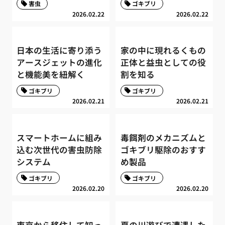
害虫
ゴキブリ
2026.02.22
2026.02.22
日本の生活に寄り添う
家の中に現れるくもの
アースジェットの進化
正体と益虫としての役
と機能美を紐解く
割を知る
ゴキブリ
ゴキブリ
2026.02.21
2026.02.21
スマートホームに組み
毒餌剤のメカニズムと
込む次世代の害虫防除
ゴキブリ駆除のおすす
システム
め製品
ゴキブリ
ゴキブリ
2026.02.20
2026.02.20
東京から移住して知っ
夏の川遊びで遭遇した