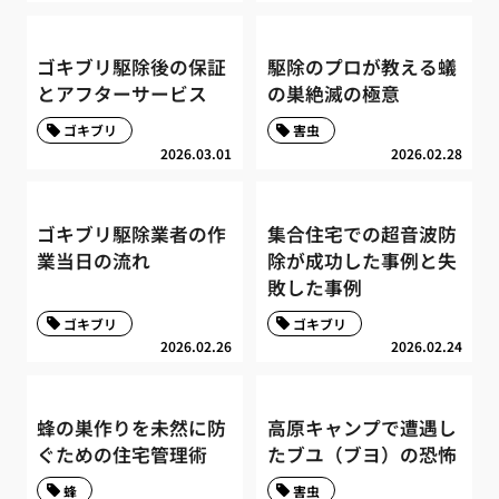
ゴキブリ駆除後の保証
駆除のプロが教える蟻
とアフターサービス
の巣絶滅の極意
ゴキブリ
害虫
2026.03.01
2026.02.28
ゴキブリ駆除業者の作
集合住宅での超音波防
業当日の流れ
除が成功した事例と失
敗した事例
ゴキブリ
ゴキブリ
2026.02.26
2026.02.24
蜂の巣作りを未然に防
高原キャンプで遭遇し
ぐための住宅管理術
たブユ（ブヨ）の恐怖
蜂
害虫