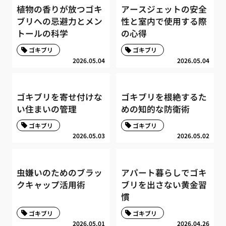
植物の香りが放つゴキ
アースジェットの安全
ブリへの忌避力とメン
性と室内で使用する際
トールの科学
の心得
ゴキブリ
ゴキブリ
2026.05.04
2026.05.04
ゴキブリを寄せ付けな
ゴキブリを根絶するた
い住まいの管理
めの知的な防衛術
ゴキブリ
ゴキブリ
2026.05.03
2026.05.02
虫嫌いのためのブラッ
アパート暮らしでゴキ
クキャップ活用術
ブリを出さない黄金習
慣
ゴキブリ
ゴキブリ
2026.05.01
2026.04.26