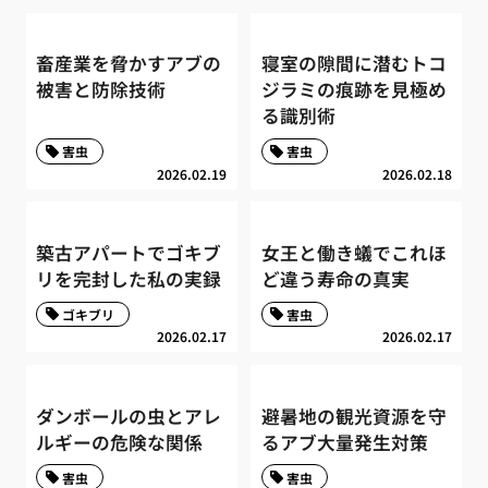
畜産業を脅かすアブの
寝室の隙間に潜むトコ
被害と防除技術
ジラミの痕跡を見極め
る識別術
害虫
害虫
2026.02.19
2026.02.18
築古アパートでゴキブ
女王と働き蟻でこれほ
リを完封した私の実録
ど違う寿命の真実
ゴキブリ
害虫
2026.02.17
2026.02.17
ダンボールの虫とアレ
避暑地の観光資源を守
ルギーの危険な関係
るアブ大量発生対策
害虫
害虫