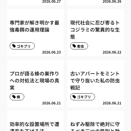
2026.06.27
2026.06.26
専門家が解き明かす最
現代社会に忍び寄るト
強毒餌の運用理論
コジラミの驚異的な生
態
ゴキブリ
害虫
2026.06.23
2026.06.22
プロが語る蜂の巣作り
古いアパートをミント
への対処法と現場の真
で守り抜いた私の防虫
実
戦記
蜂
ゴキブリ
2026.06.21
2026.06.21
効率的な設置場所で遭
ねずみ駆除で絶対に守