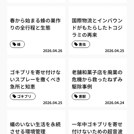
春から始まる蜂の巣作
国際物流とインバウン
りの全行程と生態
ドがもたらしたトコジ
ラミの再来
蜂
害虫
2026.04.26
2026.04.25
ゴキブリを寄せ付けな
老舗和菓子店を廃業の
いスプレーを撒くべき
危機から救ったねずみ
急所と知恵
駆除事例
ゴキブリ
害獣
2026.04.25
2026.04.24
蟻のいない生活を永続
一年中ゴキブリを寄せ
させる環境管理
付けないための超音波