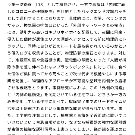
う第一防衛線（IDS）として機能させ、一方で毒餌は「内部定着
したコロニーの連鎖駆除」を目的としたバックエンド攻撃パッチ
として運用することにあります。具体的には、玄関、ベランダの
サッシ、換気扇の排気口といった「外部ネットワークとの接点」
には、誘引力の高いゴキブリホイホイを配置して、夜間に飛来・
侵入した個体が居住エリアの深部へアクセスする前に物理的にト
ラップし、同時に自分がどのルートを最も突かれているのかとい
う侵入ログを収集することが、物理防御の定石となります。対し
て、冷蔵庫の裏や食器棚の奥、配電盤の隙間といった「人間が掃
除の手を差し伸べられないブラックボックス」に対しては、食べ
た個体が巣に戻ってから死ぬことで次世代まで根絶やしにする毒
餌を配置し、物理的なアプローチが不可能な聖域を内側から崩壊
させる戦略をとります。事例研究によれば、この「外側の捕獲」
と「内側の連鎖死」を同期させている住宅では、どちらか一方の
みを使用している住宅に比べて、駆除完了までのリードタイムが
六割以上短縮されるという驚異的な成果が得られています。ま
た、工学的な注意点として、捕獲器と毒餌を至近距離に置いては
いけないという禁忌事項があり、なぜなら捕獲器の強力な誘引香
が毒餌の繊細な誘引信号を上書きしてしまい、蟻が餌を運ぶのと