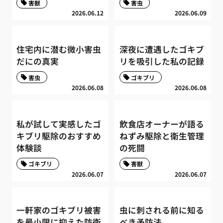
害獣
害虫
2026.06.12
2026.06.09
住宅内に潜む微小害虫
深夜に遭遇したゴキブ
だにの真実
リを吸引した私の記録
害虫
ゴキブリ
2026.06.08
2026.06.08
私が試して実感したゴ
飲食店オーナーが語る
キブリ駆除のおすすめ
ねずみ駆除と衛生管理
体験談
の死闘
ゴキブリ
害獣
2026.06.07
2026.06.07
一軒家のゴキブリ被害
虫に刺される前に知る
を最小限に抑えた防衛
べき予防法