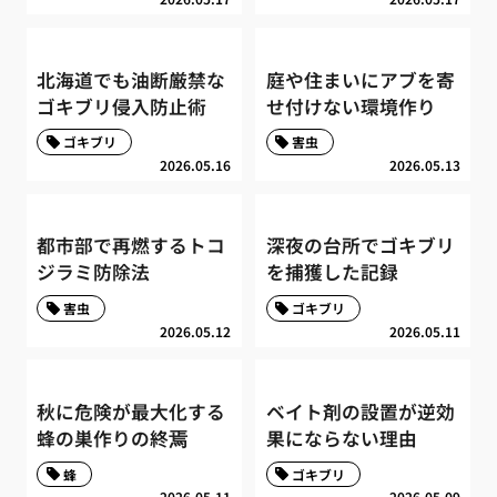
北海道でも油断厳禁な
庭や住まいにアブを寄
ゴキブリ侵入防止術
せ付けない環境作り
ゴキブリ
害虫
2026.05.16
2026.05.13
都市部で再燃するトコ
深夜の台所でゴキブリ
ジラミ防除法
を捕獲した記録
害虫
ゴキブリ
2026.05.12
2026.05.11
秋に危険が最大化する
ベイト剤の設置が逆効
蜂の巣作りの終焉
果にならない理由
蜂
ゴキブリ
2026.05.11
2026.05.09