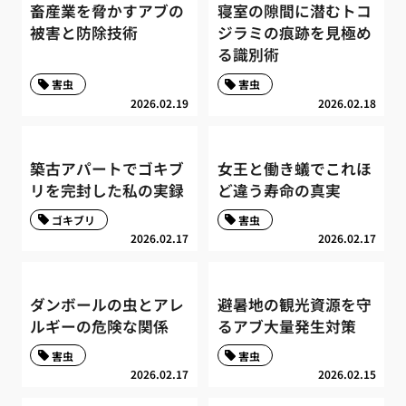
畜産業を脅かすアブの
寝室の隙間に潜むトコ
被害と防除技術
ジラミの痕跡を見極め
る識別術
害虫
害虫
2026.02.19
2026.02.18
築古アパートでゴキブ
女王と働き蟻でこれほ
リを完封した私の実録
ど違う寿命の真実
ゴキブリ
害虫
2026.02.17
2026.02.17
ダンボールの虫とアレ
避暑地の観光資源を守
ルギーの危険な関係
るアブ大量発生対策
害虫
害虫
2026.02.17
2026.02.15