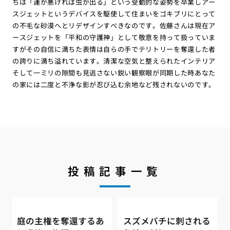
ちは「運が悪ければ虫が出る」という受動的な姿勢を卒業しアー
スジェットというデバイスを駆使して住まいをゴキブリにとって
の不毛な砂漠へとリデザインすべきなのです。佐藤さんは現在ア
ースジェットを「平和の守護神」として敬意を持って扱っていま
すがその自信に満ちた表情は自らの手でテリトリーを奪還した者
の誇りに満ち溢れています。清潔な空気と整えられたインテリア
そして一ミリの隙間も見逃さない鋭い観察眼が同期した時あなた
の家には二度と不浄な影が忍び込む余地など残されないのです。
投稿記事一覧
庭の主権を奪還するあ
スズメバチに刺される