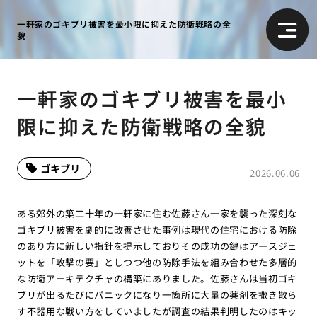
一軒家のゴキブリ被害を最小限に抑えた防衛戦略の全
貌
一軒家のゴキブリ被害を最小
限に抑えた防衛戦略の全貌
ゴキブリ
2026.06.06
ある郊外の築二十年の一軒家に住む佐藤さん一家を襲った深刻な
ゴキブリ被害を劇的に改善させた事例は現代の住宅における防除
のあり方に新しい指針を提示しておりその成功の鍵はアースジェ
ットを「攻撃の要」としつつ他の防除手法を組み合わせた多層的
な防衛アーキテクチャの構築にありました。佐藤さんは当初ゴキ
ブリが出るたびにパニックになり一箇所に大量の薬剤を撒き散ら
す不器用な戦い方をしていましたが調査の結果判明したのはキッ