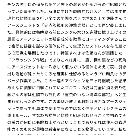
チンの勝手口の僅かな隙間と床下の湿気が外部からの供給網とな
っていた事実でした。解決に向けた戦略的な介入としてはまず物
理的な封鎖工事を行い全ての隙間をパテで埋めた上で佐藤さんは
アースジェットを「定点監視用の迎撃兵器」として再定義しまし
た。具体的には毎晩寝る前にシンクの水分を完璧に拭き上げその
周囲にアースジェットの残留成分を微量にコーティングすること
で夜間に徘徊を試みる個体に対して生理的なストレスを与え続け
る心理戦を展開したのです。特筆すべきは佐藤さんが実践した
「フラッシング作戦」でありこれは月に一度、棚の裏などの死角
にアースジェットを一吹きして潜んでいる個体をあえて表に引き
出し活動が鈍ったところを確実に仕留めるというプロ顔負けのデ
バッグ作業でした。この一連のアクションを三ヶ月継続した結果
あんなに頻繁に目撃されていたゴキブリの姿は完全に消え去り佐
藤さんの家は近隣でも評判の「害虫のいない清潔な邸宅」へと生
まれ変わったのです。この事例が教える教訓は強力なアースジェ
ットであっても単体で使用するのではなく住宅というシステムの
運用ルール、すなわち掃除と封鎖と組み合わせることで初めてそ
の威力が何倍にも跳ね上がるということでありそれは住人の管理
能力そのものが最強の殺虫剤になることを物語っています。私た