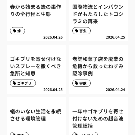
春から始まる蜂の巣作
国際物流とインバウン
りの全行程と生態
ドがもたらしたトコジ
ラミの再来
蜂
害虫
2026.04.26
2026.04.25
ゴキブリを寄せ付けな
老舗和菓子店を廃業の
いスプレーを撒くべき
危機から救ったねずみ
急所と知恵
駆除事例
ゴキブリ
害獣
2026.04.25
2026.04.24
蟻のいない生活を永続
一年中ゴキブリを寄せ
させる環境管理
付けないための超音波
管理総括