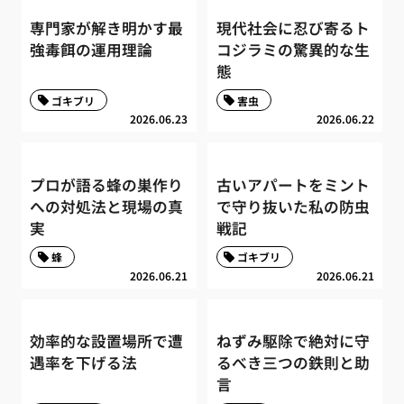
専門家が解き明かす最
現代社会に忍び寄るト
強毒餌の運用理論
コジラミの驚異的な生
態
ゴキブリ
害虫
2026.06.23
2026.06.22
プロが語る蜂の巣作り
古いアパートをミント
への対処法と現場の真
で守り抜いた私の防虫
実
戦記
蜂
ゴキブリ
2026.06.21
2026.06.21
効率的な設置場所で遭
ねずみ駆除で絶対に守
遇率を下げる法
るべき三つの鉄則と助
言