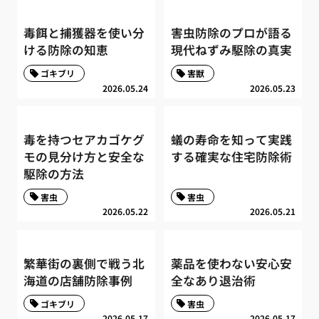
毒餌と捕獲器を使い分
害虫防除のプロが語る
ける防除の知恵
現代ねずみ駆除の真実
ゴキブリ
害獣
2026.05.24
2026.05.23
毒を持つセアカゴケグ
蟻の寿命を知って実践
モの見分け方と安全な
する確実な住宅防除術
駆除の方法
害虫
害虫
2026.05.22
2026.05.21
繁華街の裏側で戦う北
薬品を使わない安心安
海道の店舗防除事例
全なあり退治術
ゴキブリ
害虫
2026.05.17
2026.05.17