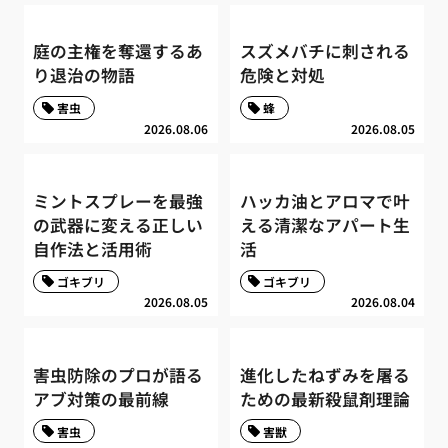
庭の主権を奪還するあ
スズメバチに刺される
り退治の物語
危険と対処
害虫
蜂
2026.08.06
2026.08.05
ミントスプレーを最強
ハッカ油とアロマで叶
の武器に変える正しい
える清潔なアパート生
自作法と活用術
活
ゴキブリ
ゴキブリ
2026.08.05
2026.08.04
害虫防除のプロが語る
進化したねずみを屠る
アブ対策の最前線
ための最新殺鼠剤理論
害虫
害獣