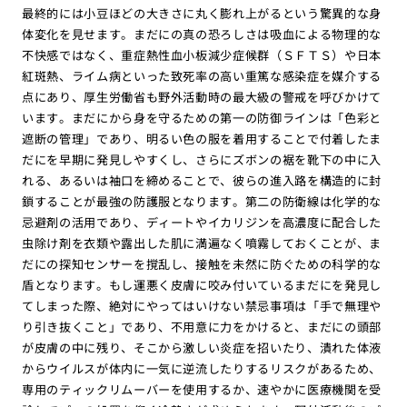
最終的には小豆ほどの大きさに丸く膨れ上がるという驚異的な身
体変化を見せます。まだにの真の恐ろしさは吸血による物理的な
不快感ではなく、重症熱性血小板減少症候群（ＳＦＴＳ）や日本
紅斑熱、ライム病といった致死率の高い重篤な感染症を媒介する
点にあり、厚生労働省も野外活動時の最大級の警戒を呼びかけて
います。まだにから身を守るための第一の防御ラインは「色彩と
遮断の管理」であり、明るい色の服を着用することで付着したま
だにを早期に発見しやすくし、さらにズボンの裾を靴下の中に入
れる、あるいは袖口を締めることで、彼らの進入路を構造的に封
鎖することが最強の防護服となります。第二の防衛線は化学的な
忌避剤の活用であり、ディートやイカリジンを高濃度に配合した
虫除け剤を衣類や露出した肌に満遍なく噴霧しておくことが、ま
だにの探知センサーを撹乱し、接触を未然に防ぐための科学的な
盾となります。もし運悪く皮膚に咬み付いているまだにを発見し
てしまった際、絶対にやってはいけない禁忌事項は「手で無理や
り引き抜くこと」であり、不用意に力をかけると、まだにの頭部
が皮膚の中に残り、そこから激しい炎症を招いたり、潰れた体液
からウイルスが体内に一気に逆流したりするリスクがあるため、
専用のティックリムーバーを使用するか、速やかに医療機関を受