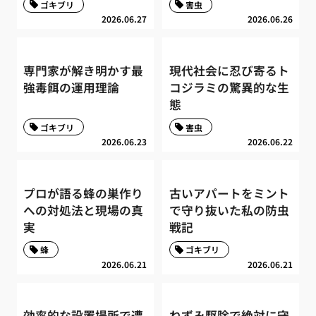
ゴキブリ
害虫
2026.06.27
2026.06.26
専門家が解き明かす最
現代社会に忍び寄るト
強毒餌の運用理論
コジラミの驚異的な生
態
ゴキブリ
害虫
2026.06.23
2026.06.22
プロが語る蜂の巣作り
古いアパートをミント
への対処法と現場の真
で守り抜いた私の防虫
実
戦記
蜂
ゴキブリ
2026.06.21
2026.06.21
効率的な設置場所で遭
ねずみ駆除で絶対に守