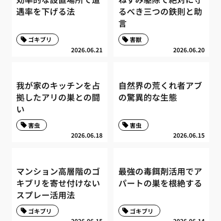
遇率を下げる法
るべき三つの鉄則と助
言
ゴキブリ
害獣
2026.06.21
2026.06.20
我が家のキッチンを占
自然界の荒くれ者アブ
拠したアリの巣との闘
の驚異的な生態
い
害虫
害虫
2026.06.18
2026.06.15
マンション高層階のゴ
最強の毒餌剤活用でア
キブリを寄せ付けない
パートの巣を根絶する
スプレー活用法
ゴキブリ
ゴキブリ
2026.06.15
2026.06.14