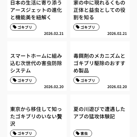
日本の生活に寄り添う
家の中に現れるくもの
アースジェットの進化
正体と益虫としての役
と機能美を紐解く
割を知る
ゴキブリ
ゴキブリ
2026.02.21
2026.02.21
スマートホームに組み
毒餌剤のメカニズムと
込む次世代の害虫防除
ゴキブリ駆除のおすす
システム
め製品
ゴキブリ
ゴキブリ
2026.02.20
2026.02.20
東京から移住して知っ
夏の川遊びで遭遇した
たゴキブリのいない贅
アブの猛攻体験記
沢
ゴキブリ
害虫