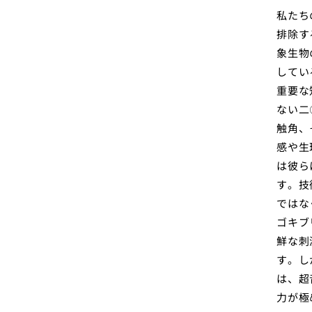
私たち
排除す
象生物
してい
重要な
ない二
触角、
感や生
は彼ら
す。技
ではな
ゴキブ
鮮な刺
す。し
は、超
力が極