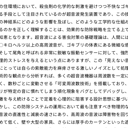
の住環境において、殺虫剤の化学的な刺激を避けつつ不快なゴ
る手段として注目されているのが超音波発生装置であり、この
の神経系にどのような影響を及ぼし、どのような工学的な仕組
るのかを正しく理解することは、効果的な防除戦略を立てる上
知恵となります。超音波による害虫対策の基礎理論は、人間に
〇キロヘルツ以上の高周波音が、ゴキブリの体表にある微細な
そして尾角と呼ばれる非常に鋭敏な振動センサーに対して、強
理的ストレスを与えるという点にありますが、この「見えない
にとっては自らの索敵能力を麻痺させる激しいノイズとして処
術的な観点から分析すれば、多くの超音波機器は周波数を一定
く、数秒ごとに変動させる「可変周波数技術」を搭載しており
リが特定の音に慣れてしまう順化現象をバグとしてデバッグし
激を与え続けることで定着を心理的に阻害する設計思想に基づ
かし、この防除システムの運用において最も注意すべき物理的
音波の直進性と減衰の速さにあり、高周波の音波は障害物を回
めて低く、壁や大型の家具、さらには厚手のカーテンといった