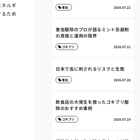
エネルギ
害虫
2026.07.22
するため
害虫駆除のプロが語るミント忌避剤
の真価と運用の限界
ゴキブリ
2026.07.21
日本で虫に刺されるリスクと生態
害虫
2026.07.20
飲食店の大発生を救ったゴキブリ駆
除のおすすめ事例
ゴキブリ
2026.07.19