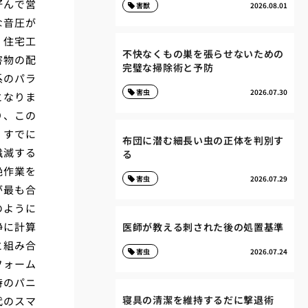
好んで営
害獣
2026.08.01
な音圧が
。住宅工
不快なくもの巣を張らせないための
害物の配
完璧な掃除術と予防
系のパラ
害虫
2026.07.30
となりま
り、この
、すでに
布団に潜む細長い虫の正体を判別す
殲滅する
る
絶作業を
害虫
2026.07.29
が最も合
のように
静に計算
医師が教える刺された後の処置基準
と組み合
害虫
2026.07.24
フォーム
時のパニ
寝具の清潔を維持するだに撃退術
代のスマ