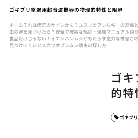
ゴキブリ撃退用超音波機器の物理的特性と限界
ホーム
それは病気のサインかも？ユスリカアレルギーの恐怖
虫の卵を見つけたら？安全で確実な駆除・処理マニュアル
釣
食品だけじゃない！イエシバンムシがもたらす意外な被害
こ
見つけにくいヒメカツオブシムシ幼虫の探し方
ゴキ
的特
ゴキブリ