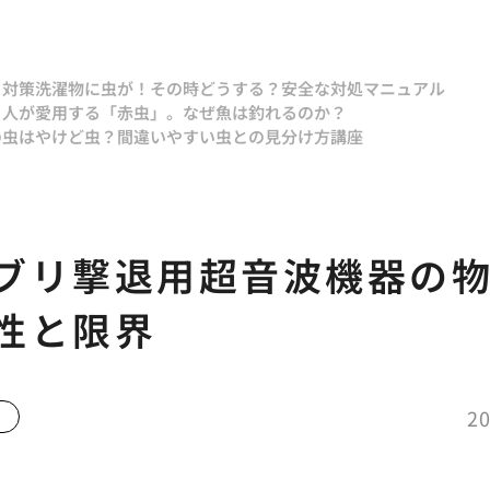
と対策
洗濯物に虫が！その時どうする？安全な対処マニュアル
り人が愛用する「赤虫」。なぜ魚は釣れるのか？
の虫はやけど虫？間違いやすい虫との見分け方講座
ブリ撃退用超音波機器の
性と限界
20