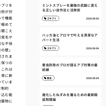
キブリを
ミントスプレーを最強の武器に変え
る正しい自作法と活用術
技術が対
みで機能
ゴキブリ
2026.08.05
で極めて
は聞こえ
ハッカ油とアロマで叶える清潔なア
感覚毛や
パート生活
烈な不快
ゴキブリ
2026.08.04
音の壁」
理されま
に保つの
害虫防除のプロが語るアブ対策の最
、これは
前線
、常に新
害虫
2026.08.04
いていま
な制約
り込む能
進化したねずみを屠るための最新殺
鼠剤理論
遮蔽物に