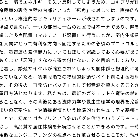
ると一瞬でエネルギーを失い反射してしまうため、ゴキブリが
冷蔵庫の裏側や壁の内部といった「死角」に対しては、直接的
いという構造的なセキュリティホールが残されてしまうのです
視点で言えば、一つの部屋に一台の設置では不十分であり、障
慮した多点配置（マルチノード設置）を行うことが、室内生態
を人間にとって有利な方向へ固定するための必須のプロトコル
た、超音波の殺傷能力についても正しく認識しておく必要があ
あくまで「忌避」すなわち寄せ付けないことを目的としており
定着し、繁殖サイクルが確立されてしまった個体群を物理的に
っていないため、初期段階での物理的封鎖やベイト剤による根
せ、その後の「再発防止パッチ」として超音波を導入すること
運用方法となります。私たちは、最新のガジェットを魔法の杖
ることなく、その背後にある流体力学や昆虫生理学の限界を冷
まいの気密性向上や清掃習慣という標準的なセキュリティ基盤
ことで、初めてゴキブリという名のバグを住宅というプラット
除し、高品質な居住体験を永続させることができるのです。一
冷徹なエンジニアリングの視点へと昇華させることこそが、現