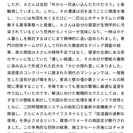
したが、Ａさんは当初「外から一匹迷い込んだだけだろう」と楽
観視していました。しかし、その遭遇は日を追うごとに頻度を増
し、ついには布団をめくるたびに一〇匹以上のチャタテムシが霧
散する異常事態へと発展し、Ａさんは自分の寝室が生物学的に汚
染されているという恐怖からノイローゼ気味になり、一時はホテ
ル暮らしを検討するほどにまで精神的に追い詰められました。専
門の防除チームが介入して行われた徹底的なデバッグ調査の結
果、真の原因はＡさんの掃除不足ではなく、寝室の北側にある窓
のサッシに生じていた「激しい結露」と、その水分が壁紙の裏側
に染み込んで形成された巨大な「カビの隠れ里」にありました。
高密度のコンクリートに囲まれた現代のマンションでは、一度発
生した湿気が逃げ場を失い、家具と壁の僅か数ミリメートルの隙
間に滞留することで、冬場であっても害虫の繁殖に最適な温室を
作り出していたのです。解決に向けた戦略的な介入としては、ま
ず全ての壁紙を剥がして内部の防カビ処理を施すインフラ改修と
ともに、二四時間換気システムの給気口を最新の高機能タイプに
換装し、さらにＡさんのライフスタイルとして「加湿器の過剰な
使用」を停止させるという、環境パラメータの再設定が敢行され
ました。この多角的な防除の結果、施工から一ヶ月後にはチャタ