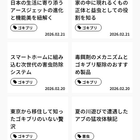
日本の生活に寄り添う
家の中に現れるくもの
アースジェットの進化
正体と益虫としての役
と機能美を紐解く
割を知る
ゴキブリ
ゴキブリ
2026.02.21
2026.02.21
スマートホームに組み
毒餌剤のメカニズムと
込む次世代の害虫防除
ゴキブリ駆除のおすす
システム
め製品
ゴキブリ
ゴキブリ
2026.02.20
2026.02.20
東京から移住して知っ
夏の川遊びで遭遇した
たゴキブリのいない贅
アブの猛攻体験記
沢
ゴキブリ
害虫