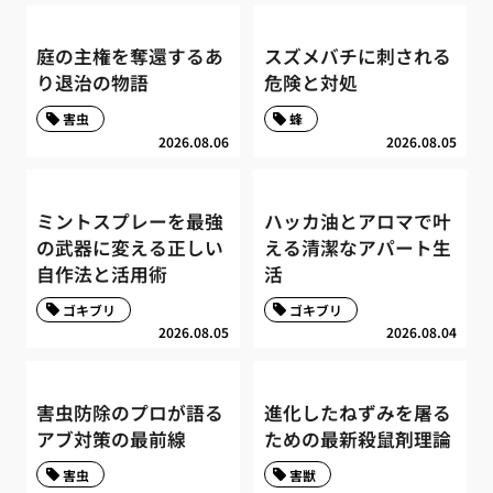
庭の主権を奪還するあ
スズメバチに刺される
り退治の物語
危険と対処
害虫
蜂
2026.08.06
2026.08.05
ミントスプレーを最強
ハッカ油とアロマで叶
の武器に変える正しい
える清潔なアパート生
自作法と活用術
活
ゴキブリ
ゴキブリ
2026.08.05
2026.08.04
害虫防除のプロが語る
進化したねずみを屠る
アブ対策の最前線
ための最新殺鼠剤理論
害虫
害獣