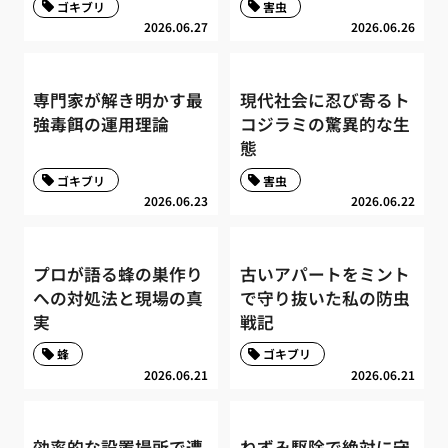
ゴキブリ
害虫
2026.06.27
2026.06.26
専門家が解き明かす最
現代社会に忍び寄るト
強毒餌の運用理論
コジラミの驚異的な生
態
ゴキブリ
害虫
2026.06.23
2026.06.22
プロが語る蜂の巣作り
古いアパートをミント
への対処法と現場の真
で守り抜いた私の防虫
実
戦記
蜂
ゴキブリ
2026.06.21
2026.06.21
効率的な設置場所で遭
ねずみ駆除で絶対に守