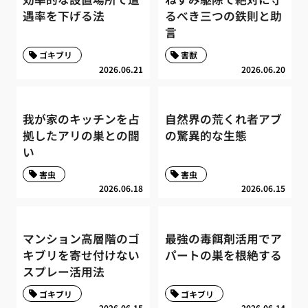
遇率を下げる法
るべき三つの鉄則と助
言
ゴキブリ
害獣
2026.06.21
2026.06.20
我が家のキッチンを占
自然界の荒くれ者アブ
拠したアリの巣との闘
の驚異的な生態
い
害虫
害虫
2026.06.18
2026.06.15
マンション高層階のゴ
最強の毒餌剤活用でア
キブリを寄せ付けない
パートの巣を根絶する
スプレー活用法
ゴキブリ
ゴキブリ
2026.06.15
2026.06.14