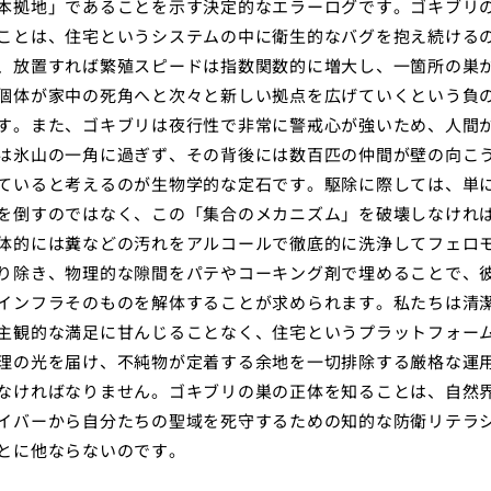
本拠地」であることを示す決定的なエラーログです。ゴキブリ
ことは、住宅というシステムの中に衛生的なバグを抱え続ける
、放置すれば繁殖スピードは指数関数的に増大し、一箇所の巣
個体が家中の死角へと次々と新しい拠点を広げていくという負
す。また、ゴキブリは夜行性で非常に警戒心が強いため、人間
は氷山の一角に過ぎず、その背後には数百匹の仲間が壁の向こ
ていると考えるのが生物学的な定石です。駆除に際しては、単
を倒すのではなく、この「集合のメカニズム」を破壊しなけれ
体的には糞などの汚れをアルコールで徹底的に洗浄してフェロ
り除き、物理的な隙間をパテやコーキング剤で埋めることで、
インフラそのものを解体することが求められます。私たちは清
主観的な満足に甘んじることなく、住宅というプラットフォー
理の光を届け、不純物が定着する余地を一切排除する厳格な運
なければなりません。ゴキブリの巣の正体を知ることは、自然
イバーから自分たちの聖域を死守するための知的な防衛リテラ
とに他ならないのです。