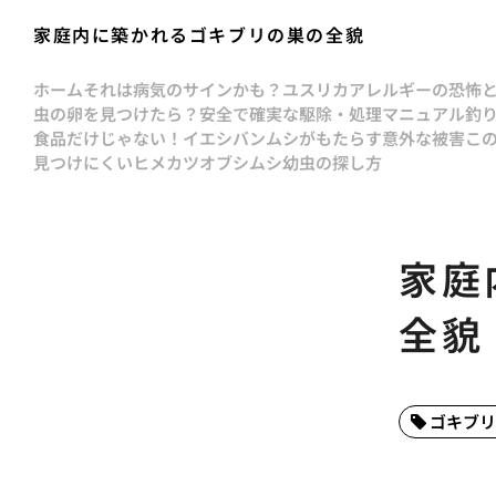
家庭内に築かれるゴキブリの巣の全貌
ホーム
それは病気のサインかも？ユスリカアレルギーの恐怖
虫の卵を見つけたら？安全で確実な駆除・処理マニュアル
釣
食品だけじゃない！イエシバンムシがもたらす意外な被害
こ
見つけにくいヒメカツオブシムシ幼虫の探し方
家庭
全貌
ゴキブリ