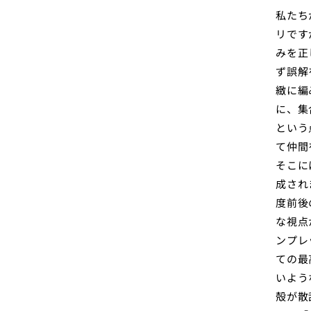
私たち
リです
みを正
ず誤解
緻に編
に、集
という
て仲間
そこに
成され
度前後
な視点
ンプレ
ての最
いよう
殻が散