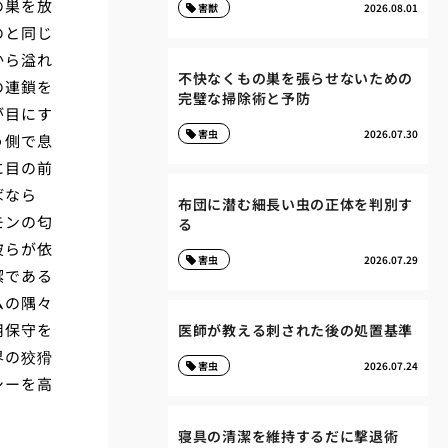
の巣を放
害獣
2026.08.01
のと同じ
から溢れ
不快なくもの巣を張らせないための
の連鎖を
完璧な掃除術と予防
が目にす
害虫
2026.07.30
う側で息
に目の前
ばなら
布団に潜む細長い虫の正体を判別す
モンの匂
る
彼らが依
害虫
2026.07.29
潔である
ムの隅々
用保守を
医師が教える刺された後の処置基準
界の狡猾
害虫
2026.07.24
シーを高
寝具の清潔を維持するだに撃退術