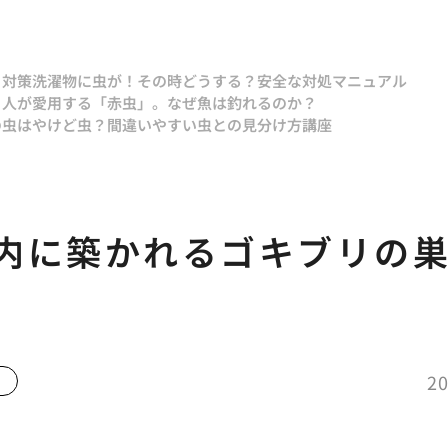
と対策
洗濯物に虫が！その時どうする？安全な対処マニュアル
り人が愛用する「赤虫」。なぜ魚は釣れるのか？
の虫はやけど虫？間違いやすい虫との見分け方講座
内に築かれるゴキブリの
20