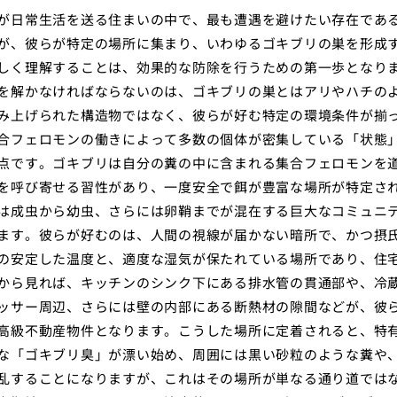
が日常生活を送る住まいの中で、最も遭遇を避けたい存在であ
が、彼らが特定の場所に集まり、いわゆるゴキブリの巣を形成
しく理解することは、効果的な防除を行うための第一歩となり
を解かなければならないのは、ゴキブリの巣とはアリやハチの
み上げられた構造物ではなく、彼らが好む特定の環境条件が揃
合フェロモンの働きによって多数の個体が密集している「状態
点です。ゴキブリは自分の糞の中に含まれる集合フェロモンを
を呼び寄せる習性があり、一度安全で餌が豊富な場所が特定さ
は成虫から幼虫、さらには卵鞘までが混在する巨大なコミュニ
ます。彼らが好むのは、人間の視線が届かない暗所で、かつ摂
の安定した温度と、適度な湿気が保たれている場所であり、住
から見れば、キッチンのシンク下にある排水管の貫通部や、冷
ッサー周辺、さらには壁の内部にある断熱材の隙間などが、彼
高級不動産物件となります。こうした場所に定着されると、特
な「ゴキブリ臭」が漂い始め、周囲には黒い砂粒のような糞や
乱することになりますが、これはその場所が単なる通り道では