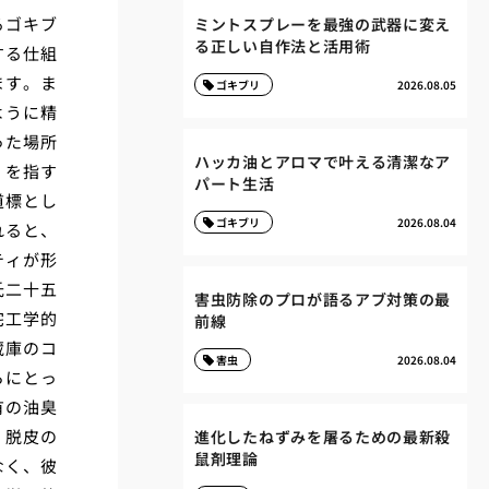
るゴキブ
ミントスプレーを最強の武器に変え
る正しい自作法と活用術
する仕組
ます。ま
ゴキブリ
2026.08.05
ように精
った場所
ハッカ油とアロマで叶える清潔なア
」を指す
パート生活
道標とし
ゴキブリ
2026.08.04
れると、
ティが形
氏二十五
害虫防除のプロが語るアブ対策の最
宅工学的
前線
蔵庫のコ
害虫
2026.08.04
らにとっ
有の油臭
、脱皮の
進化したねずみを屠るための最新殺
鼠剤理論
なく、彼