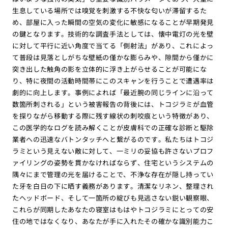
生息している場所では嗅覚を刺激する不快な匂いが滞留するた
め、部屋に入った瞬間の空気の変化に敏感になることが早期発見
の鍵となります。技術的な調査手法としては、懐中電灯の光を壁
に対して平行に近い角度で当てる「側射法」があり、これによっ
て普段は見落としがちな壁紙の僅かな膨らみや、隙間から僅かに
突き出した触角の影を立体的に浮き上がらせることが可能にな
り、特に夜間の活動時間帯にこのスキャンを行うことで遭遇率は
劇的に向上します。事例によれば「最近腕の同じラインに沿って
数箇所刺される」という被害報告の背後には、トコジラミが血管
を探りながら移動する際に残す線状の刺咬痕という特徴があり、
この医学的なログを読み解くことが皮膚科での正確な診断と駆除
業者への迅速なバトンタッチへと繋がるのです。私たちはトコジ
ラミという見えない敵に対して、一ミリの妥協も許さないプロフ
ァイリングの姿勢を貫かなければならず、住宅というシステムの
隅々にまで管理の光を届けることで、不浄な存在が隠し持ってい
た牙を白日の下に晒す義務があります。清潔なリネン、整理され
たヘッドボード、そして一箇所の綻びも見逃さない鋭い観察眼、
これらが同期したあなたの寝室はもはやトコジラミにとっての安
住の地ではなくなり、あなたが手に入れたその確かな識別能力こ