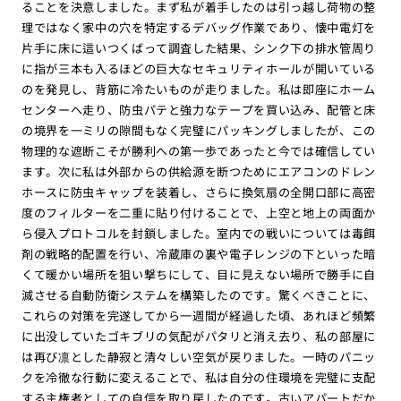
ることを決意しました。まず私が着手したのは引っ越し荷物の整
理ではなく家中の穴を特定するデバッグ作業であり、懐中電灯を
片手に床に這いつくばって調査した結果、シンク下の排水管周り
に指が三本も入るほどの巨大なセキュリティホールが開いている
のを発見し、背筋に冷たいものが走りました。私は即座にホーム
センターへ走り、防虫パテと強力なテープを買い込み、配管と床
の境界を一ミリの隙間もなく完璧にパッキングしましたが、この
物理的な遮断こそが勝利への第一歩であったと今では確信してい
ます。次に私は外部からの供給源を断つためにエアコンのドレン
ホースに防虫キャップを装着し、さらに換気扇の全開口部に高密
度のフィルターを二重に貼り付けることで、上空と地上の両面か
ら侵入プロトコルを封鎖しました。室内での戦いについては毒餌
剤の戦略的配置を行い、冷蔵庫の裏や電子レンジの下といった暗
くて暖かい場所を狙い撃ちにして、目に見えない場所で勝手に自
滅させる自動防衛システムを構築したのです。驚くべきことに、
これらの対策を完遂してから一週間が経過した頃、あれほど頻繁
に出没していたゴキブリの気配がパタリと消え去り、私の部屋に
は再び凛とした静寂と清々しい空気が戻りました。一時のパニッ
クを冷徹な行動に変えることで、私は自分の住環境を完璧に支配
する主権者としての自信を取り戻したのです。古いアパートだか