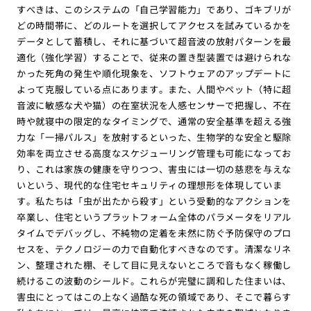
すべきは、このシステムの「自己学習能力」であり、ゴキブリが
どの時間帯に、どのルートを選択してアクセスを試みているかを
データとして蓄積し、それに基づいて超音波の放射パターンを最
適化（強化学習）することで、従来の置き型装置では避けられな
かった死角の発生や順化現象を、ソフトウェアのアップデートに
よって克服している点にあります。また、人間やペット（特に超
音波に敏感な犬や猫）の在室状況を人感センサーで把握し、不在
時や就寝中の限定的なタイミングで、通常の安全基準を超える強
力な「一掃パルス」を放射するといった、生物学的な安全と駆除
効率を両立させる高度なスケジューリング管理も可能になってお
り、これは家族の健康を守りつつ、害虫には一切の慈悲を与えな
いという、現代的な住宅セキュリティの理想形を体現していま
す。私たちは「虫が出たから殺す」という受動的なアクションを
卒業し、住宅というプラットフォーム全体のパラメータをリアル
タイムでデバッグし、不純物の定着を未然に防ぐ予防保守のプロ
セスを、テクノロジーの力で自動化すべきなのです。清潔なリネ
ン、整理された棚、そして目に見えないところで音もなく稼働し
続けるこの波動のシールド。これらが完璧に調和した住まいは、
害虫にとってはこの上なく過酷な死の領域であり、そこで暮らす