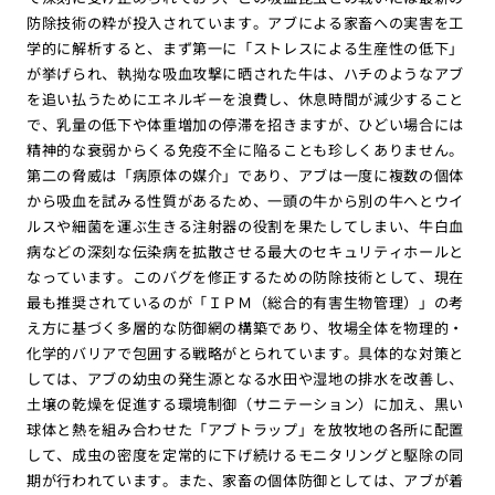
防除技術の粋が投入されています。アブによる家畜への実害を工
学的に解析すると、まず第一に「ストレスによる生産性の低下」
が挙げられ、執拗な吸血攻撃に晒された牛は、ハチのようなアブ
を追い払うためにエネルギーを浪費し、休息時間が減少すること
で、乳量の低下や体重増加の停滞を招きますが、ひどい場合には
精神的な衰弱からくる免疫不全に陥ることも珍しくありません。
第二の脅威は「病原体の媒介」であり、アブは一度に複数の個体
から吸血を試みる性質があるため、一頭の牛から別の牛へとウイ
ルスや細菌を運ぶ生きる注射器の役割を果たしてしまい、牛白血
病などの深刻な伝染病を拡散させる最大のセキュリティホールと
なっています。このバグを修正するための防除技術として、現在
最も推奨されているのが「ＩＰＭ（総合的有害生物管理）」の考
え方に基づく多層的な防御網の構築であり、牧場全体を物理的・
化学的バリアで包囲する戦略がとられています。具体的な対策と
しては、アブの幼虫の発生源となる水田や湿地の排水を改善し、
土壌の乾燥を促進する環境制御（サニテーション）に加え、黒い
球体と熱を組み合わせた「アブトラップ」を放牧地の各所に配置
して、成虫の密度を定常的に下げ続けるモニタリングと駆除の同
期が行われています。また、家畜の個体防御としては、アブが着