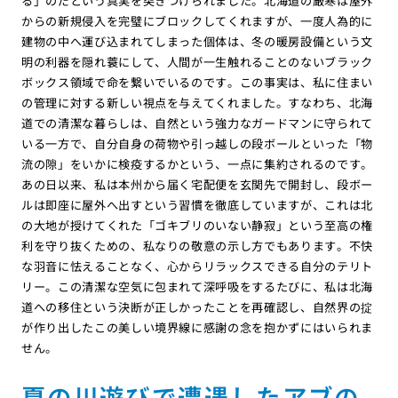
る」のだという真実を突きつけられました。北海道の厳寒は屋外
からの新規侵入を完璧にブロックしてくれますが、一度人為的に
建物の中へ運び込まれてしまった個体は、冬の暖房設備という文
明の利器を隠れ蓑にして、人間が一生触れることのないブラック
ボックス領域で命を繋いでいるのです。この事実は、私に住まい
の管理に対する新しい視点を与えてくれました。すなわち、北海
道での清潔な暮らしは、自然という強力なガードマンに守られて
いる一方で、自分自身の荷物や引っ越しの段ボールといった「物
流の隙」をいかに検疫するかという、一点に集約されるのです。
あの日以来、私は本州から届く宅配便を玄関先で開封し、段ボー
ルは即座に屋外へ出すという習慣を徹底していますが、これは北
の大地が授けてくれた「ゴキブリのいない静寂」という至高の権
利を守り抜くための、私なりの敬意の示し方でもあります。不快
な羽音に怯えることなく、心からリラックスできる自分のテリト
リー。この清潔な空気に包まれて深呼吸をするたびに、私は北海
道への移住という決断が正しかったことを再確認し、自然界の掟
が作り出したこの美しい境界線に感謝の念を抱かずにはいられま
せん。
夏の川遊びで遭遇したアブの