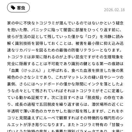
害虫
2026.02.18
家の中に不快なトコジラミが潜んでいるのではないかという疑念
を抱いた際、パニックに陥って闇雲に部屋をひっくり返す前に、
彼らが生活の証として残していった僅かな「ログ」を冷静に読み
解く識別技術を習得しておくことは、被害を最小限に抑え込み迅
速なリカバリーを図るための最強の防衛リテラシーとなります。
トコジラミは非常に隠れるのが上手い昆虫ですがその生理現象を
完全に隠蔽することは不可能であり識別の鍵となる第一の痕跡は
「血糞（けっぷん）」と呼ばれる、食べた血液を排泄した後の黒
褐色の小さなシミであり、これがマットレスの縫い目やシーツの
裏側、さらにはヘッドボードの僅かな隙間にインクを落としたよ
うな点々として残されていればそれはトコジラミがそこに定着し
ている動かぬ証拠です。次に注目すべきは「脱皮殻」の存在であ
り、成長の過程で五回脱皮を繰り返す彼らは、潜伏場所の近くに
半透明で薄い茶色のカサカサした抜け殻を残しますが、これをホ
コリと見間違えずにルーペで観察すればその特徴的な楕円形のシ
ルエットが浮き彫りになります。またトコジラミ特有の「甘酸っ
ぱいような独特の臭気」も重要な識別パラメータであり、大量に