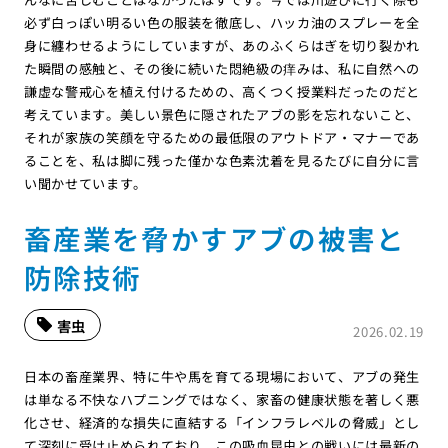
必ず白っぽい明るい色の服装を徹底し、ハッカ油のスプレーを全
身に纏わせるようにしていますが、あのふくらはぎを切り裂かれ
た瞬間の感触と、その後に続いた悶絶級の痒みは、私に自然への
謙虚な警戒心を植え付けるための、高くつく授業料だったのだと
考えています。美しい景色に隠されたアブの影を忘れないこと、
それが家族の笑顔を守るための最低限のアウトドア・マナーであ
ることを、私は脚に残った僅かな色素沈着を見るたびに自分に言
い聞かせています。
畜産業を脅かすアブの被害と
防除技術
害虫
2026.02.19
日本の畜産業界、特に牛や馬を育てる現場において、アブの発生
は単なる不快なハプニングではなく、家畜の健康状態を著しく悪
化させ、経済的な損失に直結する「インフラレベルの脅威」とし
て深刻に受け止められており、この吸血昆虫との戦いには最新の