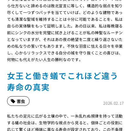
ら仕方ないと諦めるのは敗北宣言に等しく、構造的な弱点を知り
尽くして一つずつパッチを当てていけば、どのような建物であっ
ても清潔な聖域を維持することは十分に可能であることを、私は
自らの実体験をもって証明しました。あの日以来、私は毎晩寝る
前にシンクの水分を完璧に拭き上げることが私の神聖なルーチン
となっていますが、それはあの夜の絶望を二度と繰り返さないた
めの私なりの誓いでもあります。不快な羽音に怯える日々を卒業
し、心からリラックスできる自分の城を守り抜くことの喜びは、
何物にも代えがたい人生の勝利なのです。
女王と働き蟻でこれほど違う
寿命の真実
害虫
2026.02.17
私たちの足元に広がる土壌の中で、一糸乱れぬ規律を持って活動
する蟻の社会は、生物学的な視点から見ると、個体ごとの役割に
応じて驚くほど極端に異なる寿命が設定されており、この不条理