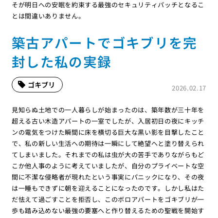
そが明日への安眠を約束する最強のセキュリティパッチとなるこ
とは間違いありません。
築古アパートでゴキブリを完
封した私の実録
ゴキブリ
2026.02.17
見知らぬ土地での一人暮らしが始まったのは、築年数が三十年を
超える古い木造アパートの一室でしたが、入居初日の夜にキッチ
ンの電気をつけた瞬間に床を横切る巨大な黒い影を目撃したこと
で、私の新しい生活への期待は一瞬にして絶望へと塗り替えられ
てしまいました。それまでの私は虫が大の苦手でありながらもど
こか他人事のように考えていましたが、自分のプライベートな空
間に不潔な侵略者が現れたという事実にパニックになり、その夜
は一睡もできずに朝を迎えることになったのです。しかし私はた
だ怯えて過ごすことを拒否し、このボロアパートをゴキブリが一
歩も踏み込めない最強の要塞へと作り替えるための聖戦を開始す