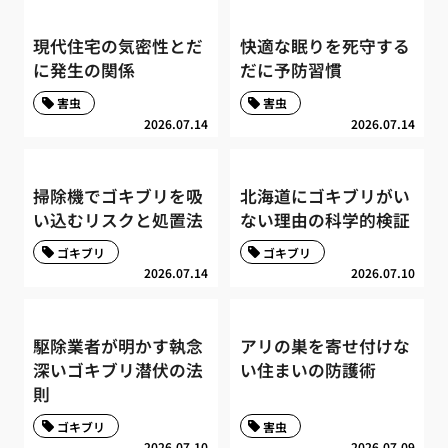
現代住宅の気密性とだ
快適な眠りを死守する
に発生の関係
だに予防習慣
害虫
害虫
2026.07.14
2026.07.14
掃除機でゴキブリを吸
北海道にゴキブリがい
い込むリスクと処置法
ない理由の科学的検証
ゴキブリ
ゴキブリ
2026.07.14
2026.07.10
駆除業者が明かす執念
アリの巣を寄せ付けな
深いゴキブリ潜伏の法
い住まいの防護術
則
ゴキブリ
害虫
2026.07.10
2026.07.09