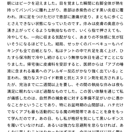
朝にはピークを迎えました。目を覚ました瞬間に右脚全体が熱を
持ってパンパンに腫れ上がり、患部は赤紫色のどす黒い炎症に覆
われ、床に足をつけただけで患部に激痛が走り、まともに歩くこ
とさえできない状態になっていたのです。痒みは皮膚の奥底から
湧き上がってくるような執拗なもので、いくら指で押さえても、
冷やしても、一向に収まる気配がなく、あまりの不快感に気が狂
いそうになるほどでした。結局、せっかくのバーベキューもハイ
キングも全て白紙となり、私はテントの中で片足を高く上げ、ひ
たすら保冷剤で冷やし続けるという無惨な休日を過ごすことにな
りました。帰宅後に皮膚科を受診すると、医師からは「アブの唾
液に含まれる毒素へのアレルギー反応がかなり強く出ている」と
言われ、強力なステロイド軟膏と抗ヒスタミン剤を処方されまし
たが、完治までに二週間以上を要し、その間の執拗な痒みは夜も
満足に眠れないほど過酷なものでした。この苦い体験を通じて私
が痛感したのは、自然界の捕食者に対する準備不足がいかに愚か
なことかということであり、特にお盆時期の山間部は、ハチだけ
でなくアブも最も活動的になる魔の時間帯であることを身をもっ
て学んだのです。あの日、もし私が格好を気にして黒いレギンス
を履いていなければ、あるいは強力な忌避剤を怠らなければ、あ
んなに苦しむことはなかったはずです。今では川遊びに行く際も