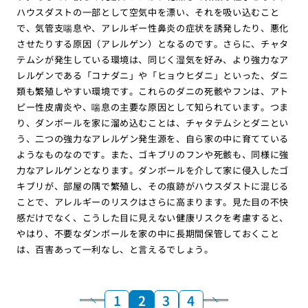
ハウスダストの一部として空気中を漂い、それを吸い込むこと
で、気管支喘息や、アレルギー性鼻炎の症状を誘発したり、悪化
させたりする原因（アレルゲン）となるのです。さらに、チャタ
テムシが発生している環境は、同じく湿気を好み、より強力なア
レルゲンである「コナダニ」や「ヒョウヒダニ」といった、ダニ
類も繁殖しやすい環境です。これらのダニの死骸やフンは、アト
ピー性皮膚炎や、喘息の主要な原因として知られています。つま
り、ダンボールを家に溜め込むことは、チャタテムシとダニとい
う、二つの強力なアレルゲン発生源を、自ら家の中に育てている
ようなものなのです。また、ゴキブリのフンや死骸も、同様に強
力なアレルゲンとなります。ダンボールを介して家に侵入したゴ
キブリが、部屋の隅で繁殖し、その痕跡がハウスダストに混じる
ことで、アレルギーのリスクはさらに高まります。見た目の不快
感だけでなく、こうした目に見えない健康リスクを考慮すると、
やはり、不要なダンボールを家の中に長期間保管しておくこと
は、百害あって一利なし、と言えるでしょう。
1
2
3
4