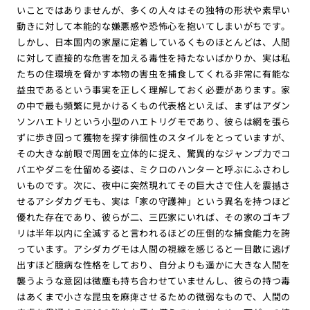
いことではありませんが、多くの人々はその独特の形状や素早い
動きに対して本能的な嫌悪感や恐怖心を抱いてしまいがちです。
しかし、日本国内の家屋に定着しているくものほとんどは、人間
に対して直接的な危害を加える毒性を持たないばかりか、実は私
たちの住環境を脅かす本物の害虫を捕食してくれる非常に有能な
益虫であるという事実を正しく理解しておく必要があります。家
の中で最も頻繁に見かけるくもの代表格といえば、まずはアダン
ソンハエトリという小型のハエトリグモであり、彼らは網を張ら
ずに歩き回って獲物を探す徘徊性のスタイルをとっていますが、
その大きな前眼で周囲を立体的に捉え、驚異的なジャンプ力でコ
バエやダニを仕留める姿は、ミクロのハンターと呼ぶにふさわし
いものです。次に、夜中に突然現れてその巨大さで住人を震撼さ
せるアシダカグモも、実は「家の守護神」という異名を持つほど
優れた存在であり、彼らが二、三匹家にいれば、その家のゴキブ
リは半年以内に全滅すると言われるほどの圧倒的な捕食能力を誇
っています。アシダカグモは人間の視線を感じると一目散に逃げ
出すほど臆病な性格をしており、自分よりも遥かに大きな人間を
襲うような意図は微塵も持ち合わせていませんし、彼らの持つ毒
はあくまで小さな昆虫を麻痺させるための微弱なもので、人間の