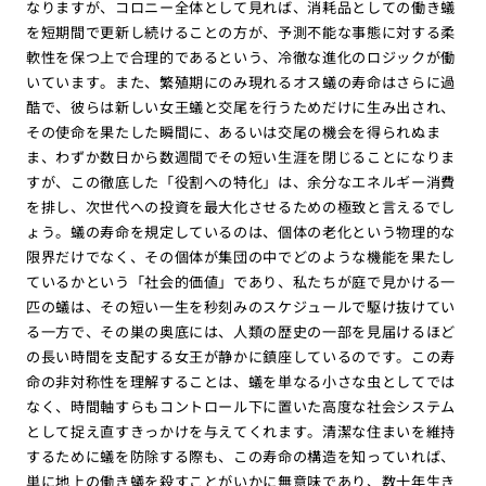
なりますが、コロニー全体として見れば、消耗品としての働き蟻
を短期間で更新し続けることの方が、予測不能な事態に対する柔
軟性を保つ上で合理的であるという、冷徹な進化のロジックが働
いています。また、繁殖期にのみ現れるオス蟻の寿命はさらに過
酷で、彼らは新しい女王蟻と交尾を行うためだけに生み出され、
その使命を果たした瞬間に、あるいは交尾の機会を得られぬま
ま、わずか数日から数週間でその短い生涯を閉じることになりま
すが、この徹底した「役割への特化」は、余分なエネルギー消費
を排し、次世代への投資を最大化させるための極致と言えるでし
ょう。蟻の寿命を規定しているのは、個体の老化という物理的な
限界だけでなく、その個体が集団の中でどのような機能を果たし
ているかという「社会的価値」であり、私たちが庭で見かける一
匹の蟻は、その短い一生を秒刻みのスケジュールで駆け抜けてい
る一方で、その巣の奥底には、人類の歴史の一部を見届けるほど
の長い時間を支配する女王が静かに鎮座しているのです。この寿
命の非対称性を理解することは、蟻を単なる小さな虫としてでは
なく、時間軸すらもコントロール下に置いた高度な社会システム
として捉え直すきっかけを与えてくれます。清潔な住まいを維持
するために蟻を防除する際も、この寿命の構造を知っていれば、
単に地上の働き蟻を殺すことがいかに無意味であり、数十年生き