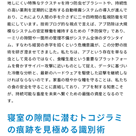
地しにくい特殊なテクスチャを持つ防虫ゼブラシートや、持続性
の高い薬剤を定期的に塗布する自動噴霧システムの導入が進んで
おり、これにより人間の手を介さずに二十四時間の監視防衛を可
能にしています。技術ブログ的な視点で言えば、アブ防除は大規
模なシステムの安定稼働を維持するための「予防保守」であり、
一ミリの隙間や一箇所の管理不備がシステム全体のダウンタイ
ム、すなわち経営の赤字を招くという危機意識が、この分野の技
術を研ぎ澄ませてきました。私たちは、アブという存在を単なる
虫として見るのではなく、食糧生産という重要なプラットフォー
ムを脅かすサイバー攻撃に近いものとして捉え、データに基づい
た冷徹な分析と、最新のハードウェアを駆使した迎撃を継続しな
ければならないのです。家畜の穏やかな瞳を守ることは、私たち
の食の安全を守ることに直結しており、アブを制する知恵こそ
が、持続可能な畜産を未来へ繋ぐための最強の資産となるので
す。
寝室の隙間に潜むトコジラミ
の痕跡を見極める識別術