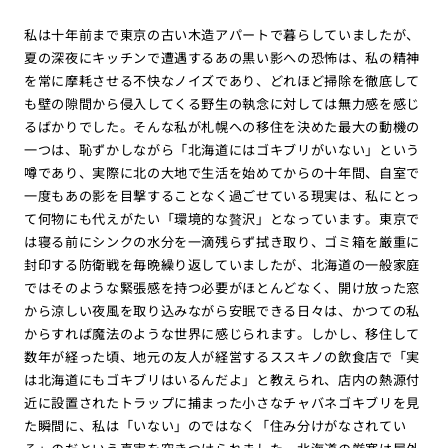
私は十年前まで東京の古い木造アパートで暮らしていましたが、
夏の深夜にキッチンで遭遇するあの黒い影への恐怖は、私の精神
を常に摩耗させる不快なノイズであり、どれほど掃除を徹底して
も壁の隙間から侵入してくる野生の執念に対しては無力感を感じ
るばかりでした。そんな私が札幌への移住を決めた最大の動機の
一つは、恥ずかしながら「北海道にはゴキブリがいない」という
噂であり、実際に北の大地で生活を始めてからの十年間、自室で
一度もあの影を目撃することなく過ごせている現実は、私にとっ
て何物にも代えがたい「環境的な贅沢」となっています。東京で
は寝る前にシンクの水分を一滴残らず拭き取り、ゴミ箱を厳重に
封印する防衛戦を毎晩繰り返していましたが、北海道の一般家庭
ではそのような緊張感を持つ必要がほとんどなく、開け放った窓
から涼しい夜風を取り込みながら安眠できる日々は、かつての私
からすれば魔法のような世界に感じられます。しかし、移住して
数年が経った頃、地元の友人が経営するススキノの飲食店で「実
は北海道にもゴキブリはいるんだよ」と教えられ、店内の熱源付
近に設置されたトラップに捕まった小さなチャバネゴキブリを見
た瞬間に、私は「いない」のではなく「住み分けがなされてい