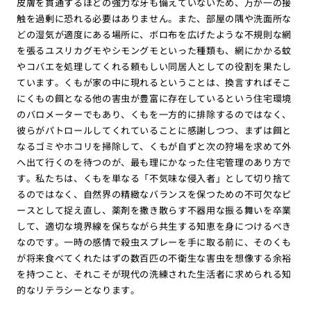
皮膚を貫通するほどの強力な牙も備えていないため、万が一の接
触を過剰に恐れる必要はありません。また、部屋の隅や洗面所な
どの湿気が適度にある場所に、ボロ布を広げたような不規則な網
を張るユスリカグモやシモングモといった種類も、網にかかる蚊
やコバエを処理してくれる頼もしい同居人としての役割を果たし
ています。くもが家の中に現れるということは、換言すればそこ
にくもの餌となる他の害虫が豊富に存在しているという住宅環境
のバロメーターでもあり、くもを一方的に排除するのではなく、
彼らがパトロールしてくれていることに感謝しつつ、まずは餌と
なるゴミやホコリを掃除して、くもが自ずと次の狩場を求めて外
へ出て行くのを待つのが、最も理にかなった住宅管理のあり方で
す。私たちは、くもを単なる「不気味な侵入者」として切り捨て
るのではなく、自然界の精緻なバランスを保つための不可欠なピ
ースとして捉え直し、薬剤を撒き散らす不器用な振る舞いを卒業
して、適切な境界線を保ちながら共生する知恵を身につけるべき
なのです。一時の感情で殺虫スプレーを手に取る前に、そのくも
が将来食べてくれたはずの数百匹の不衛生な害虫を想像する余裕
を持つこと、それこそが現代の洗練された生活者に求められる知
的なリテラシーとなります。