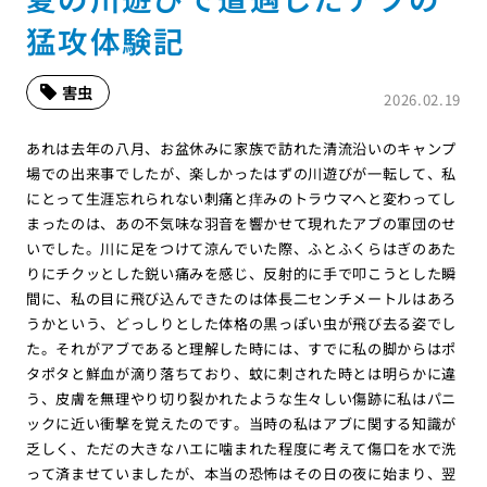
猛攻体験記
害虫
2026.02.19
あれは去年の八月、お盆休みに家族で訪れた清流沿いのキャンプ
場での出来事でしたが、楽しかったはずの川遊びが一転して、私
にとって生涯忘れられない刺痛と痒みのトラウマへと変わってし
まったのは、あの不気味な羽音を響かせて現れたアブの軍団のせ
いでした。川に足をつけて涼んでいた際、ふとふくらはぎのあた
りにチクッとした鋭い痛みを感じ、反射的に手で叩こうとした瞬
間に、私の目に飛び込んできたのは体長二センチメートルはあろ
うかという、どっしりとした体格の黒っぽい虫が飛び去る姿でし
た。それがアブであると理解した時には、すでに私の脚からはポ
タポタと鮮血が滴り落ちており、蚊に刺された時とは明らかに違
う、皮膚を無理やり切り裂かれたような生々しい傷跡に私はパニ
ックに近い衝撃を覚えたのです。当時の私はアブに関する知識が
乏しく、ただの大きなハエに噛まれた程度に考えて傷口を水で洗
って済ませていましたが、本当の恐怖はその日の夜に始まり、翌