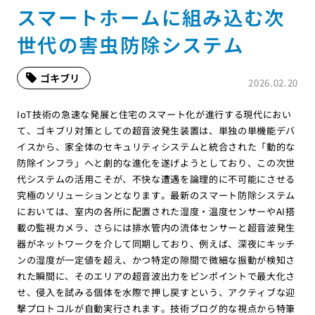
スマートホームに組み込む次
世代の害虫防除システム
ゴキブリ
2026.02.20
IoT技術の急速な発展と住宅のスマート化が進行する現代におい
て、ゴキブリ対策としての超音波発生装置は、単独の単機能デバ
イスから、家全体のセキュリティシステムと統合された「動的な
防除インフラ」へと劇的な進化を遂げようとしており、この次世
代システムの活用こそが、不快な遭遇を論理的に不可能にさせる
究極のソリューションとなります。最新のスマート防除システム
においては、室内の各所に配置された湿度・温度センサーやAI搭
載の監視カメラ、さらには排水管内の流体センサーと超音波発生
器がネットワークを介して同期しており、例えば、深夜にキッチ
ンの湿度が一定値を超え、かつ特定の隙間で微細な振動が検知さ
れた瞬間に、そのエリアの超音波出力をピンポイントで最大化さ
せ、侵入を試みる個体を水際で押し戻すという、アクティブな迎
撃プロトコルが自動実行されます。技術ブログ的な視点から特筆