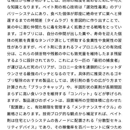
な視点から解き明かすことは、防除の精度を高めるために不可欠
な知識となります。ベイト剤の核心技術は「遅効性毒素」のデリ
バリーシステムにあり、食べた個体が即座に絶命せずに巣へと帰
還するまでの時間差（タイムラグ）を意図的に作り出すことで、
巣の中に潜む仲間たちに毒を効率よく拡散させる戦略をとってい
ます。ゴキブリには、自分の仲間が出した糞や、寿命を迎えた個
体の死骸を貴重なタンパク源として摂取する食糞性や食屍性の習
性がありますが、ベイト剤に含まれるフィプロニルなどの有効成
分は、これらの排泄物や残骸の中にも致死量を維持したまま残留
するように設計されており、これにより一匹の「最初の捕食者」
が運び込んだ死のバリアが、コロニー全体を連鎖的にシャットダ
ウンさせる最強のパッチとなるのです。具体的に推奨されるゴキ
ブリ駆除のおすすめ製品としては、誘引剤の香りの広がり方まで
計算された「ブラックキャップ」や、半固形状の薬剤が長期間固
まらずに高い食いつきを維持する「コンバット」などが挙げられ
ますが、製品選びのポイントは、設置場所の空間体積に合わせた
「配置数」と、有効期限を管理する「メンテナンスサイクル」の
厳格さにあります。技術ブログ的な観点から補足すれば、ベイト
剤は住宅というシステムの各ノードに配置される「分散型セキュ
リティデバイス」であり、その稼働率を百パーセントに保つため