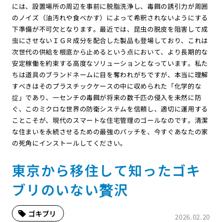
には、設置場所の周辺を事前に脱脂洗浄し、毒餌の誘引力が周囲
のノイズ（油汚れや食べかす）によって希釈されないようにする
下準備が不可欠となります。最近では、昆虫の脱皮を阻害して成
虫にさせないＩＧＲ成分を配合した製品も登場しており、これは
次世代の供給を根底から止めるという点において、より長期的な
安定稼働を約束する高度なソリューションとなっています。私た
ちは道具のブランドネームに目を奪われがちですが、本当に理解
すべきはそのプラスチックケースの中に収められた「化学的な
掟」であり、一センチの毒餌が将来の数千匹の侵入を未然に防
ぐ、このミクロな世界の防衛システムを信頼し、適切に運用する
ことこそが、現代のスマートな住宅管理のゴールなのです。清潔
な住まいを永続させるための最強のパッチを、今すぐあなたの家
の死角にインストールしてください。
東京から移住して知ったゴキ
ブリのいない贅沢
ゴキブリ
2026.02.20