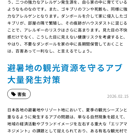
う、二つの強力なアレルゲン発生源を、自ら家の中に育てている
ようなものなのです。また、ゴキブリのフンや死骸も、同様に強
力なアレルゲンとなります。ダンボールを介して家に侵入したゴ
キブリが、部屋の隅で繁殖し、その痕跡がハウスダストに混じる
ことで、アレルギーのリスクはさらに高まります。見た目の不快
感だけでなく、こうした目に見えない健康リスクを考慮すると、
やはり、不要なダンボールを家の中に長期間保管しておくこと
は、百害あって一利なし、と言えるでしょう。
避暑地の観光資源を守るアブ
大量発生対策
害虫
2026.02.15
日本各地の避暑地やリゾート地において、夏季の観光シーズンと
重なるように発生するアブの問題は、単なる自然現象を超えて、
地域の経済活動やブランドイメージを左右する重大な「エリアマ
ネジメント」の課題として捉えられており、ある有名な観光村で