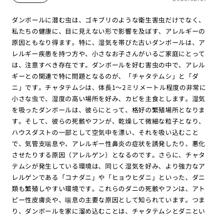
ダンボールに潜む虫は、ゴキブリのような衛生害虫だけでなく、
私たちの健康に、目に見えない形で影響を及ぼす、アレルギーの
原因ともなり得ます。特に、湿気を帯びた古いダンボールは、ア
レルギー疾患を持つ方や、小さなお子さんがいるご家庭にとって
は、注意すべき存在です。ダンボールを好む害虫の中で、アレル
ギーとの関連で特に問題となるのが、「チャタテムシ」と「ダ
ニ」です。チャタテムシは、体長1〜2ミリメートル程度の非常に
小さな虫で、湿度の高い場所を好み、カビを主食とします。湿気
を吸ったダンボールは、彼らにとって、格好の繁殖場所となりま
す。そして、彼らの死骸やフンが、乾燥して微細な粒子となり、
ハウスダストの一部として空気中を漂い、それを吸い込むこと
で、気管支喘息や、アレルギー性鼻炎の症状を誘発したり、悪化
させたりする原因（アレルゲン）となるのです。さらに、チャタ
テムシが発生している環境は、同じく湿気を好み、より強力なア
レルゲンである「コナダニ」や「ヒョウヒダニ」といった、ダニ
類も繁殖しやすい環境です。これらのダニの死骸やフンは、アト
ピー性皮膚炎や、喘息の主要な原因として知られています。つま
り、ダンボールを家に溜め込むことは、チャタテムシとダニとい