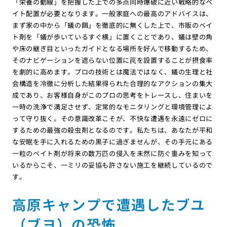
「栄養の動線」を把握した上での多点同時爆破に近い戦略的なベ
イト配置が必要となります。一般家庭への最高のアドバイスは、
まず家の中から「蟻の餌」を徹底的に無くした上で、市販のベイ
ト剤を「蟻が歩いているすぐ横」に置くことであり、蟻は壁の角
や床の継ぎ目といったガイドとなる場所を好んで移動するため、
そのナビゲーションを遮らない位置に罠を設置することが摂食率
を劇的に高めます。プロの技術とは魔法ではなく、蟻の生理と社
会構造を冷徹に分析した結果得られた合理的なアクションの集大
成であり、お客様自身がこのプロの思考をトレースし、住まいを
一時の洗浄で満足させず、定常的なモニタリングと環境管理によ
って守り抜く。その意識改革こそが、不快な遭遇を永遠にゼロに
するための最強の殺虫剤となるのです。私たちは、あなたが平和
な安眠を手に入れるための黒子に過ぎませんが、その手元にある
一粒のベイト剤が将来の数万匹の侵入を未然に防ぐ重みを知って
いるからこそ、一ミリの妥協も許さない施工を継続しているので
す。
高原キャンプで遭遇したブユ
（ブヨ）の恐怖