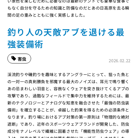
い景色を楽しむために必要なのは最新のテントでも豪華な食事で
もなく自分を守るための知識と防備なのだとあの日高原を去る瞬
間の足の重みとともに強く実感しました。
釣り人の天敵アブを退ける最
強装備術
害虫
2026.02.22
渓流釣りや磯釣りを趣味とするアングラーにとって、狙った魚と
の一対一の真剣勝負を邪魔する最大のノイズは、耳元で鳴り響く
あの忌まわしい羽音と、容赦なくウェアを突き抜けてくるアブの
攻撃であり、過酷なフィールドで集中力を維持するためには、最
新のテクノロジーとアナログな知恵を融合させた「最強の防虫装
備術」を確立することが、卓越した釣果を得るための必須条件と
なります。釣り場におけるアブ対策の第一原則は「物理的な絶対
遮断」であり、近年のスポーツウェアブランドが開発した、防虫
成分をナノレベルで繊維に固着させた「機能性防虫ウェア」の導