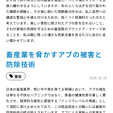
身に纏わせるようにしていますが、あのふくらはぎを切り裂かれ
た瞬間の感触と、その後に続いた悶絶級の痒みは、私に自然への
謙虚な警戒心を植え付けるための、高くつく授業料だったのだと
考えています。美しい景色に隠されたアブの影を忘れないこと、
それが家族の笑顔を守るための最低限のアウトドア・マナーであ
ることを、私は脚に残った僅かな色素沈着を見るたびに自分に言
い聞かせています。
畜産業を脅かすアブの被害と
防除技術
害虫
2026.02.19
日本の畜産業界、特に牛や馬を育てる現場において、アブの発生
は単なる不快なハプニングではなく、家畜の健康状態を著しく悪
化させ、経済的な損失に直結する「インフラレベルの脅威」とし
て深刻に受け止められており、この吸血昆虫との戦いには最新の
防除技術の粋が投入されています。アブによる家畜への実害を工