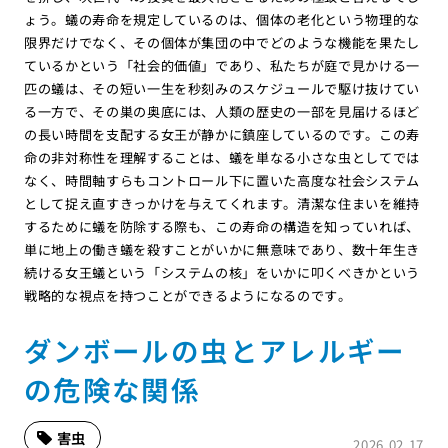
ょう。蟻の寿命を規定しているのは、個体の老化という物理的な
限界だけでなく、その個体が集団の中でどのような機能を果たし
ているかという「社会的価値」であり、私たちが庭で見かける一
匹の蟻は、その短い一生を秒刻みのスケジュールで駆け抜けてい
る一方で、その巣の奥底には、人類の歴史の一部を見届けるほど
の長い時間を支配する女王が静かに鎮座しているのです。この寿
命の非対称性を理解することは、蟻を単なる小さな虫としてでは
なく、時間軸すらもコントロール下に置いた高度な社会システム
として捉え直すきっかけを与えてくれます。清潔な住まいを維持
するために蟻を防除する際も、この寿命の構造を知っていれば、
単に地上の働き蟻を殺すことがいかに無意味であり、数十年生き
続ける女王蟻という「システムの核」をいかに叩くべきかという
戦略的な視点を持つことができるようになるのです。
ダンボールの虫とアレルギー
の危険な関係
害虫
2026.02.17