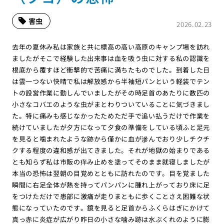
害虫
2026.02.23
去年の夏休み私は家族と共に標高の高い高原のキャンプ場を訪れ
ましたがそこで経験した出来事は血を吸う虫に対する私の認識を
根底から覆すほど衝撃的で苦痛に満ちたものでした。到着した日
は雲一つない快晴で私は解放感から半袖短パンという軽装でテン
トの設営作業に勤しんでいましたがその時足首のあたりに数匹の
小さなコバエのような虫がまとわりついていることに気づきまし
た。特に痛みも感じなかったためただ手で追い払うだけで作業を
続けていましたが夕方になって夕食の準備をしている頃ふと足元
を見ると噛まれたような跡から僅かに血が滲んでおり少しチクチ
クする程度の違和感が出てきました。それが地獄の始まりである
とも知らず私は市販の痒み止めを塗ってそのまま就寝しましたが
本当の恐怖は翌朝の目覚めとともに訪れたのです。目を覚ました
瞬間に右足全体が熱を持ってパンパンに腫れ上がっており床に足
をつけただけで患部に激痛が走りまともに歩くことさえ困難な状
態になっていたのです。鏡を見ると足首からふくらはぎにかけて
真っ赤に炎症が広がり昨日の小さな噛み跡は水ぶくれのように膨