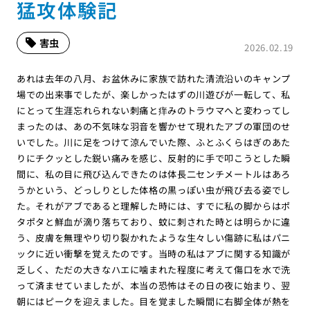
猛攻体験記
害虫
2026.02.19
あれは去年の八月、お盆休みに家族で訪れた清流沿いのキャンプ
場での出来事でしたが、楽しかったはずの川遊びが一転して、私
にとって生涯忘れられない刺痛と痒みのトラウマへと変わってし
まったのは、あの不気味な羽音を響かせて現れたアブの軍団のせ
いでした。川に足をつけて涼んでいた際、ふとふくらはぎのあた
りにチクッとした鋭い痛みを感じ、反射的に手で叩こうとした瞬
間に、私の目に飛び込んできたのは体長二センチメートルはあろ
うかという、どっしりとした体格の黒っぽい虫が飛び去る姿でし
た。それがアブであると理解した時には、すでに私の脚からはポ
タポタと鮮血が滴り落ちており、蚊に刺された時とは明らかに違
う、皮膚を無理やり切り裂かれたような生々しい傷跡に私はパニ
ックに近い衝撃を覚えたのです。当時の私はアブに関する知識が
乏しく、ただの大きなハエに噛まれた程度に考えて傷口を水で洗
って済ませていましたが、本当の恐怖はその日の夜に始まり、翌
朝にはピークを迎えました。目を覚ました瞬間に右脚全体が熱を