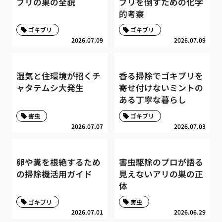
ブリの巣の全貌
ブリを倒すための化学
的考察
ゴキブリ
ゴキブリ
2026.07.09
2026.07.09
湿気と住環境が招くチ
香る掃除でゴキブリを
ャタテムシ大発生
寄せ付けないミントの
ある丁寧な暮らし
害虫
ゴキブリ
2026.07.07
2026.07.03
卵や糞を根絶するため
害虫駆除のプロが語る
の掃除機活用ガイド
見えないアリの巣の正
体
ゴキブリ
害虫
2026.07.01
2026.06.29