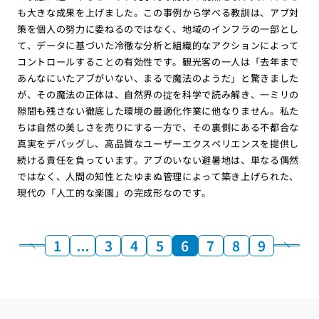
も大きな成果を上げました。この事例から学べる教訓は、アブ対
策を個人の努力に委ねるのではなく、地域のインフラの一部とし
て、データに基づいた冷徹な分析と組織的なアクションによって
コントロールすることの有効性です。観光客の一人は「去年まで
あんなにいたアブがいない、まるで魔法のようだ」と驚きました
が、その魔法の正体は、自然界の掟を科学で読み解き、一ミリの
隙間も残さない徹底した環境の最適化作業に他なりません。私た
ちは自然の美しさを売りにする一方で、その裏側にある不都合な
真実をデバッグし、高品質なユーザーエクスペリエンスを提供し
続ける責任を負っています。アブのいない避暑地は、単なる偶然
ではなく、人間の知性とたゆまぬ管理によって築き上げられた、
現代の「人工的な楽園」の完成形なのです。
1
…
3
4
5
6
7
8
9