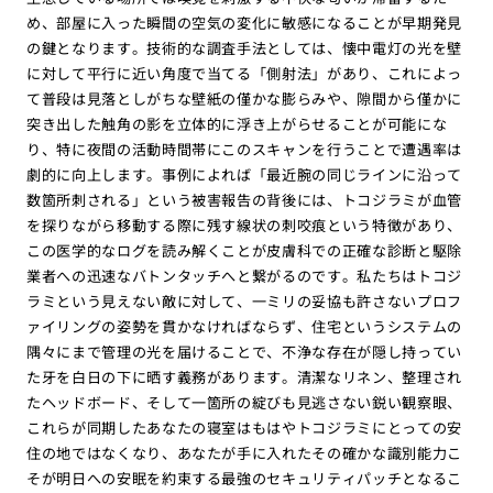
め、部屋に入った瞬間の空気の変化に敏感になることが早期発見
の鍵となります。技術的な調査手法としては、懐中電灯の光を壁
に対して平行に近い角度で当てる「側射法」があり、これによっ
て普段は見落としがちな壁紙の僅かな膨らみや、隙間から僅かに
突き出した触角の影を立体的に浮き上がらせることが可能にな
り、特に夜間の活動時間帯にこのスキャンを行うことで遭遇率は
劇的に向上します。事例によれば「最近腕の同じラインに沿って
数箇所刺される」という被害報告の背後には、トコジラミが血管
を探りながら移動する際に残す線状の刺咬痕という特徴があり、
この医学的なログを読み解くことが皮膚科での正確な診断と駆除
業者への迅速なバトンタッチへと繋がるのです。私たちはトコジ
ラミという見えない敵に対して、一ミリの妥協も許さないプロフ
ァイリングの姿勢を貫かなければならず、住宅というシステムの
隅々にまで管理の光を届けることで、不浄な存在が隠し持ってい
た牙を白日の下に晒す義務があります。清潔なリネン、整理され
たヘッドボード、そして一箇所の綻びも見逃さない鋭い観察眼、
これらが同期したあなたの寝室はもはやトコジラミにとっての安
住の地ではなくなり、あなたが手に入れたその確かな識別能力こ
そが明日への安眠を約束する最強のセキュリティパッチとなるこ