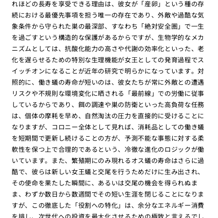
れほどの長寿を享受できる理由は、彼女が「産卵」という種の存
続における最優先事項を担う唯一の存在であり、外敵や過酷な気
象条件から守られた巣の最深部、すなわち「絶対安全圏」で一生
を過ごすという構造的な保護があるからですが、生物学的なメカ
ニズムとしては、抗酸化能力の高さや代謝の効率化といった、老
化を遅らせるための特別な生理機能が女王としての発育過程でス
イッチオンになることが近年の研究で明らかになっています。対
照的に、働き蟻の寿命が短いのは、彼女たちが常に外敵との遭遇
リスクや不規則な環境変化に晒される「最前線」での労働に従事
しているからであり、餌の調達や巣の防衛といった高負荷な任務
は、個体の摩耗を早め、自然淘汰の圧力を直接的に受けることに
なりますが、コロニー全体として見れば、消耗品としての働き蟻
を短期間で更新し続けることの方が、予測不能な事態に対する柔
軟性を保つ上で合理的であるという、冷徹な進化のロジックが働
いています。また、繁殖期にのみ現れるオス蟻の寿命はさらに過
酷で、彼らは新しい女王蟻と交尾を行うためだけに生み出され、
その使命を果たした瞬間に、あるいは交尾の機会を得られぬま
ま、わずか数日から数週間でその短い生涯を閉じることになりま
すが、この徹底した「役割への特化」は、余分なエネルギー消費
を排し、次世代への投資を最大化させるための極致と言えるでし