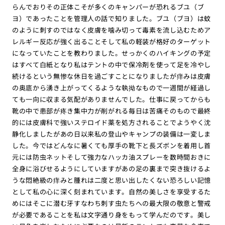
らんでおりその正体こそが多くのキャンパーが恐れるブユ（ブ
ヨ）であったことを管理人の話で知りました。ブユ（ブヨ）は蚊
のように刺すのではなく皮膚を噛み切って毒素を流し込むためア
レルギー反応が強く出ることそして私の軽装が格好のターゲット
になっていたことを教わりました。せっかくのハイキングの予定
はすべて白紙となり私はテントの中で保冷剤を使って足を冷やし
続けるという無惨な休日を過ごすことになりましたが痒みは皮膚
の奥底から湧き上がってくるような執拗なもので一週間が経過し
ても一向に収まる気配がありませんでした。仕事に戻ってからも
靴の中で患部が疼き集中力が削がれる毎日は苦痛そのもので最終
的には皮膚科で強いステロイド薬を処方されることでようやく沈
静化しましたがあの日以来私の登山やキャンプの装備は一変しま
した。今ではどんなに暑くても厚手の靴下と長ズボンを着用し首
元には防虫ネットそして強力なハッカ油スプレーを数時間おきに
全身に浴びせるようにしていますがあの足の裏まで突き抜けるよ
うな悶絶級の痒みと腫れは二度と思い出したくない恐ろしい記憶
として私の心に深く刻まれています。自然の美しさを享受するた
めにはそこに潜む牙すなわち刺す虫たちへの最大限の敬意と警戒
が必要であることを私は文字通り身をもって学んだのです。美し