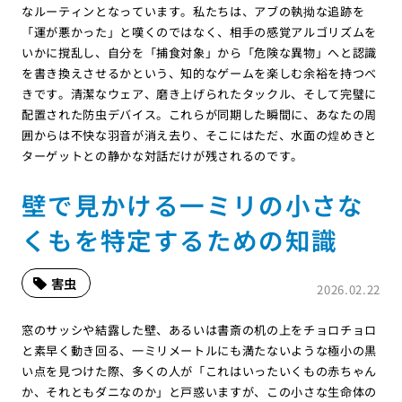
なルーティンとなっています。私たちは、アブの執拗な追跡を
「運が悪かった」と嘆くのではなく、相手の感覚アルゴリズムを
いかに撹乱し、自分を「捕食対象」から「危険な異物」へと認識
を書き換えさせるかという、知的なゲームを楽しむ余裕を持つべ
きです。清潔なウェア、磨き上げられたタックル、そして完璧に
配置された防虫デバイス。これらが同期した瞬間に、あなたの周
囲からは不快な羽音が消え去り、そこにはただ、水面の煌めきと
ターゲットとの静かな対話だけが残されるのです。
壁で見かける一ミリの小さな
くもを特定するための知識
害虫
2026.02.22
窓のサッシや結露した壁、あるいは書斎の机の上をチョロチョロ
と素早く動き回る、一ミリメートルにも満たないような極小の黒
い点を見つけた際、多くの人が「これはいったいくもの赤ちゃん
か、それともダニなのか」と戸惑いますが、この小さな生命体の