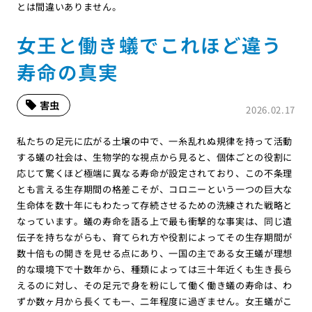
とは間違いありません。
女王と働き蟻でこれほど違う
寿命の真実
害虫
2026.02.17
私たちの足元に広がる土壌の中で、一糸乱れぬ規律を持って活動
する蟻の社会は、生物学的な視点から見ると、個体ごとの役割に
応じて驚くほど極端に異なる寿命が設定されており、この不条理
とも言える生存期間の格差こそが、コロニーという一つの巨大な
生命体を数十年にもわたって存続させるための洗練された戦略と
なっています。蟻の寿命を語る上で最も衝撃的な事実は、同じ遺
伝子を持ちながらも、育てられ方や役割によってその生存期間が
数十倍もの開きを見せる点にあり、一国の主である女王蟻が理想
的な環境下で十数年から、種類によっては三十年近くも生き長ら
えるのに対し、その足元で身を粉にして働く働き蟻の寿命は、わ
ずか数ヶ月から長くても一、二年程度に過ぎません。女王蟻がこ