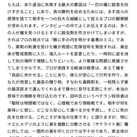
らえば、あり退治に失敗する最大の要因は「一匹の蟻に殺意を向
けすぎること」にあり、真の勝利を収めるためには、まず自らの
感情を捨てて相手を一つの巨大な組織として捉えるプロの観察眼
が求められます。インタビューの中でよくお伝えするのは、多く
の人が蟻を見つけるとすぐに殺虫剤を吹きかけてしまいますが、
それはプロの視点では「敵に手の内を明かす最悪のミス」であ
り、薬剤の刺激を受けた蟻が周囲に危険信号を発信すれば、巣全
体が警戒態勢に入り、侵入ルートを変更したり、一時的に姿を消
して別の場所で増殖したりといった、より複雑な問題に発展させ
てしまうからです。プロが実践する絶滅の極意は、あえて蟻を
「自由に歩かせる」ことにあり、彼らが安心して行列を作り、あ
なたが用意した最高の贈り物、すなわち毒餌剤を、一粒残らず巣
の最深部まで運んでくれるまで静かに見守る忍耐こそが、本当の
意味での根絶を呼び込むのです。田中氏というベテラン技術者は
「駆除は物理戦ではなく、心理戦であり情報戦です。相手が何を
美味いと感じ、どこなら安心して運べるかを予測し、そこに死の
罠を仕掛ける、これこそが本当の仕事です」と語りますが、特に
イエヒメアリのように巣を複数に分散させる（サテライト巣）種
に対しては、一箇所の巣を叩くだけでは不十分であり、家全体の