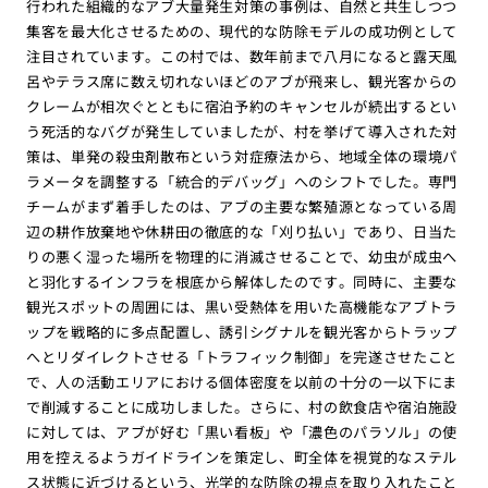
行われた組織的なアブ大量発生対策の事例は、自然と共生しつつ
集客を最大化させるための、現代的な防除モデルの成功例として
注目されています。この村では、数年前まで八月になると露天風
呂やテラス席に数え切れないほどのアブが飛来し、観光客からの
クレームが相次ぐとともに宿泊予約のキャンセルが続出するとい
う死活的なバグが発生していましたが、村を挙げて導入された対
策は、単発の殺虫剤散布という対症療法から、地域全体の環境パ
ラメータを調整する「統合的デバッグ」へのシフトでした。専門
チームがまず着手したのは、アブの主要な繁殖源となっている周
辺の耕作放棄地や休耕田の徹底的な「刈り払い」であり、日当た
りの悪く湿った場所を物理的に消滅させることで、幼虫が成虫へ
と羽化するインフラを根底から解体したのです。同時に、主要な
観光スポットの周囲には、黒い受熱体を用いた高機能なアブトラ
ップを戦略的に多点配置し、誘引シグナルを観光客からトラップ
へとリダイレクトさせる「トラフィック制御」を完遂させたこと
で、人の活動エリアにおける個体密度を以前の十分の一以下にま
で削減することに成功しました。さらに、村の飲食店や宿泊施設
に対しては、アブが好む「黒い看板」や「濃色のパラソル」の使
用を控えるようガイドラインを策定し、町全体を視覚的なステル
ス状態に近づけるという、光学的な防除の視点を取り入れたこと