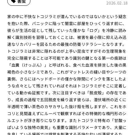
害虫
2026.02.18
家の中に不快なトコジラミが潜んでいるのではないかという疑念
を抱いた際、パニックに陥って闇雲に部屋をひっくり返す前に、
彼らが生活の証として残していった僅かな「ログ」を冷静に読み
解く識別技術を習得しておくことは、被害を最小限に抑え込み迅
速なリカバリーを図るための最強の防衛リテラシーとなります。
トコジラミは非常に隠れるのが上手い昆虫ですがその生理現象を
完全に隠蔽することは不可能であり識別の鍵となる第一の痕跡は
「血糞（けっぷん）」と呼ばれる、食べた血液を排泄した後の黒
褐色の小さなシミであり、これがマットレスの縫い目やシーツの
裏側、さらにはヘッドボードの僅かな隙間にインクを落としたよ
うな点々として残されていればそれはトコジラミがそこに定着し
ている動かぬ証拠です。次に注目すべきは「脱皮殻」の存在であ
り、成長の過程で五回脱皮を繰り返す彼らは、潜伏場所の近くに
半透明で薄い茶色のカサカサした抜け殻を残しますが、これをホ
コリと見間違えずにルーペで観察すればその特徴的な楕円形のシ
ルエットが浮き彫りになります。またトコジラミ特有の「甘酸っ
ぱいような独特の臭気」も重要な識別パラメータであり、大量に
生息している場所では嗅覚を刺激する不快な匂いが滞留するた