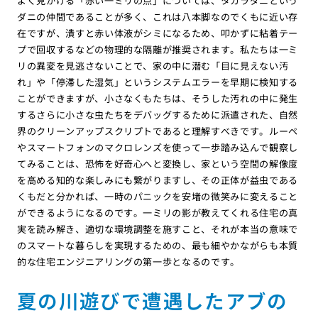
よく見かける「赤い一ミリの点」については、タカラダニという
ダニの仲間であることが多く、これは八本脚なのでくもに近い存
在ですが、潰すと赤い体液がシミになるため、叩かずに粘着テー
プで回収するなどの物理的な隔離が推奨されます。私たちは一ミ
リの異変を見逃さないことで、家の中に潜む「目に見えない汚
れ」や「停滞した湿気」というシステムエラーを早期に検知する
ことができますが、小さなくもたちは、そうした汚れの中に発生
するさらに小さな虫たちをデバッグするために派遣された、自然
界のクリーンアップスクリプトであると理解すべきです。ルーペ
やスマートフォンのマクロレンズを使って一歩踏み込んで観察し
てみることは、恐怖を好奇心へと変換し、家という空間の解像度
を高める知的な楽しみにも繋がりますし、その正体が益虫である
くもだと分かれば、一時のパニックを安堵の微笑みに変えること
ができるようになるのです。一ミリの影が教えてくれる住宅の真
実を読み解き、適切な環境調整を施すこと、それが本当の意味で
のスマートな暮らしを実現するための、最も細やかながらも本質
的な住宅エンジニアリングの第一歩となるのです。
夏の川遊びで遭遇したアブの