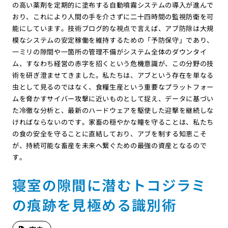
の高い薬剤を定期的に塗布する自動噴霧システムの導入が進んで
おり、これにより人間の手を介さずに二十四時間の監視防衛を可
能にしています。技術ブログ的な視点で言えば、アブ防除は大規
模なシステムの安定稼働を維持するための「予防保守」であり、
一ミリの隙間や一箇所の管理不備がシステム全体のダウンタイ
ム、すなわち経営の赤字を招くという危機意識が、この分野の技
術を研ぎ澄ませてきました。私たちは、アブという存在を単なる
虫として見るのではなく、食糧生産という重要なプラットフォー
ムを脅かすサイバー攻撃に近いものとして捉え、データに基づい
た冷徹な分析と、最新のハードウェアを駆使した迎撃を継続しな
ければならないのです。家畜の穏やかな瞳を守ることは、私たち
の食の安全を守ることに直結しており、アブを制する知恵こそ
が、持続可能な畜産を未来へ繋ぐための最強の資産となるので
す。
寝室の隙間に潜むトコジラミ
の痕跡を見極める識別術