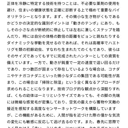
正体を冷静に特定する技術を持つことは、不必要な薬剤の使用を
避け、住まいの健康状態を正確に診断する上で極めて重要なバイ
オリテラシーとなります。まず、その微小な生き物がくもである
かどうかの決定的な識別ポイントは「動きのテンポ」にあり、も
しその小さな点が断続的に停止しては左右に激しくステップを踏
んだり、時には自分の体格の数倍の距離をピョンと跳ねたりする
ダイナミックな挙動を見せるのであれば、それは高確率でハエト
リグモ類の初齢幼虫、すなわち生まれたてのくもであり、彼らは
そのサイズであってもすでに完成されたハンターとしての資質を
備えています。一方で、動きが鈍重で一定の速度で這い回るだけ
であり、かつ数匹が固まって存在しているような場合は、コナダ
ニやケナガコナダニといった微小なダニの集団である可能性が高
まり、この場合は「掃除と除湿」という全く異なるアプローチが
求められることになります。技術ブログ的な観点から深掘りすれ
ば、くもの幼体は一ミリというサイズであっても、その脚の先端
には微細な感覚毛が密集しており、空気の震えから獲物や天敵の
接近を感知する高度なセンサーネットワークを構築しています
が、この機能があるために、人間が指を近づけた際の僅かな気流
の変化にも敏感に反応して逃げ去るのです。また、春先に窓際で