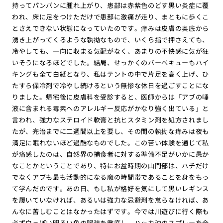
持ってパンパンに腫れ上がり、患部は赤紫色のどす黒い炎症に覆
われ、床に足をつけただけで患部に激痛が走り、まともに歩くこ
とさえできない状態になっていたのです。痒みは皮膚の奥底から
湧き上がってくるような執拗なもので、いくら指で押さえても、
冷やしても、一向に収まる気配がなく、あまりの不快感に気が狂
いそうになるほどでした。結局、せっかくのバーベキューもハイ
キングも全て白紙となり、私はテントの中で片足を高く上げ、ひ
たすら保冷剤で冷やし続けるという無惨な休日を過ごすことにな
りました。帰宅後に皮膚科を受診すると、医師からは「アブの唾
液に含まれる毒素へのアレルギー反応がかなり強く出ている」と
言われ、強力なステロイド軟膏と抗ヒスタミン剤を処方されまし
たが、完治までに二週間以上を要し、その間の執拗な痒みは夜も
満足に眠れないほど過酷なものでした。この苦い体験を通じて私
が痛感したのは、自然界の捕食者に対する準備不足がいかに愚か
なことかということであり、特にお盆時期の山間部は、ハチだけ
でなくアブも最も活動的になる魔の時間帯であることを身をもっ
て学んだのです。あの日、もし私が格好を気にして黒いレギンス
を履いていなければ、あるいは強力な忌避剤を怠らなければ、あ
んなに苦しむことはなかったはずです。今では川遊びに行く際も
必ず白っぽい明るい色の服装を徹底し、ハッカ油のスプレーを全