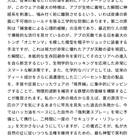
入は、従来の着るだけの対策を劇的にアップデートさせました
が、このウェアの最大の特徴は、アブが生地に着地した瞬間に神
経系を刺激し、噛み付く前に離脱させるという、いわば皮膚の表
面に不可視のシールドを張る工学的な防御にあります。第二の原
則は「捕食者による心理的威嚇」の活用であり、最近釣り人の間
で爆発的な流行を見せているのが、アブの天敵である日本最大の
トンボ「オニヤンマ」を模した模型を帽子やリュックに装着する
手法ですが、これは視力が非常に優れたアブが天敵の姿を視認し
た瞬間に、本能的な生存回避命令を実行してそのエリアへの進入
を自ら断念するという、生物学的なハッキングを応用した非常に
スマートな解決策です。また、化学的なバリアとしては、従来の
ディート成分をさらに高濃度化した三〇パーセント配合の製品
を、手首や足首といったウェアの「境界線」に集中的にマッピン
グすることで、物理的遮断を補完する鉄壁の防衛線を構築するこ
とが推奨されます。私の一人称の視点から言えば、夏の源流で一
匹のアブを気にするあまりに竿先を見失った過去の失敗から、今
ではハッカ油をベースにした自作の「強刺激スプレー」を常に予
備として携行し、二時間に一度の「セキュリティ・リフレッシ
ュ」を欠かさないようにしていますが、この儀式こそが、私が大
自然の掟に従いつつも主権を維持するための、最も神聖で実利的