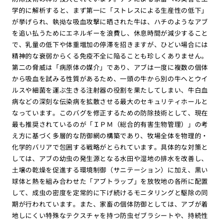
学的に解析すると、まず第一に「ストレスによる生産性の低下」
が挙げられ、執拗な吸血攻撃に晒された牛は、ハチのようなアブ
を追い払うためにエネルギーを浪費し、休息時間が減少すること
で、乳量の低下や体重増加の停滞を招きますが、ひどい場合には
精神的な衰弱からくる免疫不全に陥ることも珍しくありません。
第二の脅威は「病原体の媒介」であり、アブは一度に複数の個体
から吸血を試みる性質があるため、一頭の牛から別の牛へとウイ
ルスや細菌を運ぶ生きる注射器の役割を果たしてしまい、牛白血
病などの深刻な伝染病を拡散させる最大のセキュリティホールと
なっています。このバグを修正するための防除技術として、現在
最も推奨されているのが「ＩＰＭ（総合的有害生物管理）」の考
え方に基づく多層的な防御網の構築であり、牧場全体を物理的・
化学的バリアで包囲する戦略がとられています。具体的な対策と
しては、アブの幼虫の発生源となる水田や湿地の排水を改善し、
土壌の乾燥を促進する環境制御（サニテーション）に加え、黒い
球体と熱を組み合わせた「アブトラップ」を放牧地の各所に配置
して、成虫の密度を定常的に下げ続けるモニタリングと駆除の同
期が行われています。また、家畜の個体防御としては、アブが着
地しにくい特殊なテクスチャを持つ防虫ゼブラシートや、持続性