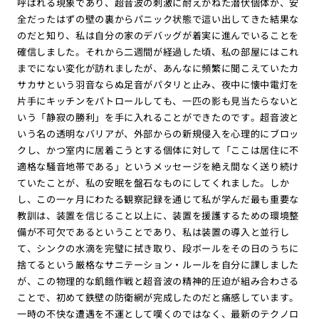
呼ばれる現象であり、超音波の刺激に耐えかねた潜伏個体が、安
全だったはずの壁の裏からパニック状態で這い出してきた結果な
のだと知り、私は自分の家のデバッグが着実に進んでいることを
確信しました。それから二週間が経過した頃、私の部屋にはこれ
までにない変化が訪れましたが、あんなに頻繁に聞こえていたカ
サカサという羽音ならぬ足音がパタリと止み、夜中に懐中電灯を
片手にキッチンをパトロールしても、一匹の影も見当たらないと
いう「静寂の勝利」を手に入れることができたのです。超音波と
いう名の透明なバリアが、外部からの新規侵入を心理的にブロッ
クし、かつ室内に居着こうとする個体に対して「ここは居住に不
適格な騒音地帯である」というメッセージを絶え間なく送り続け
ていたことが、私の安眠を盤石なものにしてくれました。しか
し、この一ヶ月にわたる観察記録を通じて私が学んだ最も重要な
教訓は、装置を信じること以上に、装置を援護するための環境整
備が不可欠であるということであり、私は装置の導入と並行し
て、シンクの水滴を完璧に拭き取り、段ボールをその日のうちに
捨てるという厳格なサニテーション・ルールを自分に課しました
が、この物理的な飢餓作戦と超音波の精神的圧迫が組み合わさる
ことで、初めて鉄壁の防衛網が完成したのだと痛感しています。
一時の不快な遭遇を不運として嘆くのではなく、最新のテクノロ