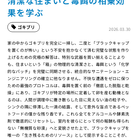
清潔な住まいと毒餌の相乗効
果を学ぶ
ゴキブリ
2026.03.30
家の中からゴキブリを完全に一掃し、二度と「ブラックキャップ
を置くのが怖い」という不安を抱かなくて済む完璧な状態を作り
上げるための究極の解答は、特別な武器を買い揃えることより
も、住まいという「箱」の物理的な清潔さと、毒餌という「化学
的なパッチ」を完璧に同期させる、統合的なサニテーション・エ
ンジニアリングの確立に他なりません。不快な遭遇をゼロに保つ
ための最強のプロトコルは、毒餌を置く前の「徹底した脱脂と乾
燥」にあり、ゴキブリが特定の場所に定着して卵を産む動機とな
るのは、人間が調理中に撒き散らした目に見えない油の粒子や、
シンクの隅に停滞した一滴の結露、そして意外な盲点であるペッ
トフードの僅かな残り香です。これら全てをアルコールや酵素洗
剤で徹底的にリセットし、室内を彼らにとって何の報酬も得られ
ない「無機質な砂漠」へと変貌させた上で、ブラックキャップを
唯一の「生き残るためのリソース」として提示することこそが、