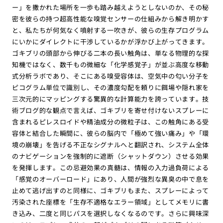
ー」を撒かれた場所を一歩も踏み越えようとしないのか、その秘
密を彼らの持つ超高性能な嗅覚センサーの仕組みから解き明かす
と、私たちが何気なく噴射する一吹きが、彼らの生存プログラム
にいかにダイレクトに干渉しているかが浮かび上がってきます。
ゴキブリの頭部から伸びる二本の長い触角は、単なる物理的な探
知機ではなく、数千もの微細な「化学感覚子」が並ぶ高度な移動
式分析ラボであり、そこにある嗅受容体は、空気中の匂い分子を
ピコグラム単位で識別し、その濃度勾配を頼りに餌場や隠れ家を
三次元的にマッピングする驚異的な計算能力を誇っています。技
術ブログ的な観点で言えば、ゴキブリを寄せ付けないスプレーに
含まれるピレスロイドや精油成分の微粒子は、この触角にある受
容体と結合した瞬間に、彼らの脳内で「極めて強い痛み」や「環
境の崩壊」を告げる不正なシグナルへと翻訳され、システム全体
のナビゲーションを強制的に遮断（シャットダウン）させる効果
を発揮します。この忌避効果の真髄は、情報の入力過負荷による
「感覚のオーバーロード」にあり、人間が強烈な異臭の中で息を
止めて逃げ出すのと同様に、ゴキブリもまた、スプレーによって
汚染された座標を「生存不適格なエラー領域」としてメモリに書
き込み、二度と同じパスを選択しなくなるのです。さらに興味深