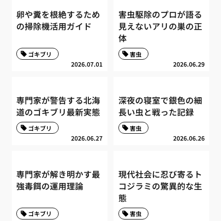
卵や糞を根絶するため
害虫駆除のプロが語る
の掃除機活用ガイド
見えないアリの巣の正
体
ゴキブリ
害虫
2026.07.01
2026.06.29
専門家が警告する北海
深夜の寝室で銀色の細
道のゴキブリ最新実態
長い虫と戦った記録
ゴキブリ
害虫
2026.06.27
2026.06.26
専門家が解き明かす最
現代社会に忍び寄るト
強毒餌の運用理論
コジラミの驚異的な生
態
ゴキブリ
害虫