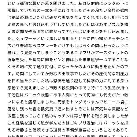
という孤独な戦いが幕を開けました。私は反射的にシンクの下に
常備していたあの一本を手に取りましたがその冷たい金属の感触
は絶望の淵にいた私に確かな勇気を与えてくれましたし相手はゴ
ミ箱の裏へと逃げ込もうとしていましたが私は迷わずノズルを構
えまだ闇が残る隙間に向かって力いっぱいボタンを押し込みまし
た。シュワーッという激しい噴射音とともに白い霧がキッチンに
広がり普段ならスプレーをかけてもしばらくの間は狂ったように
暴れ回り見失ってしまうこともあるゴキブリがアースジェットの
直撃を受けた瞬間に脚をピンと伸ばしたまま痙攣一つすることな
くその場に文字通り釘付けになったかのように動きを止めたので
す。時間にしてわずか数秒の出来事でしたがその圧倒的な制圧力
を目の当たりにした私は恐怖を通り越して科学の力に対する深い
感動すら覚えましたし市販の殺虫剤の中でも特にこの製品が持つ
即効性はパニック状態にある人間にとって何物にも代えがたい救
いになると痛感しました。死骸をトングでつまんでビニール袋に
密閉し残った霧を換気扇で追い出すとそこには不気味な気配など
微塵も残っておらず私のキッチンは再び平和を取り戻しましたが
この経験を通じて私が学んだのはゴキブリ退治にはパニックを抑
える冷静さと信頼できる道具の準備が重要だということでありそ
れ以来私はアースジェットを部屋の目立つ場所に配置することを