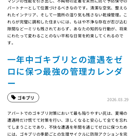
マシンの性能を引き出し、不純物の定着を未然に防ぐ予防保守の
パートナーとして位置づけるべきなのです。清潔な空気、整えら
れたインテリア、そして一箇所の湿り気も残さない乾燥管理。こ
れらが完璧に調和した住まいには、もはや不浄な存在が忍び込む
隙間など一ミリも残されておらず、あなたの知的な行動が、将来
にわたって変わることのない平和な日常を約束してくれるので
す。
一年中ゴキブリとの遭遇をゼ
ロに保つ最強の管理カレンダ
ー
ゴキブリ
2026.03.29
アパートでのゴキブリ対策において最も陥りやすい罠は、夏場の
遭遇時だけ慌てて対策を行い、涼しくなると安心して全てを忘れ
てしまうことであり、不快な遭遇を年間を通じてゼロに保つため
には、ゴキブリの季節ごとの生理サイクルに防除アクションを完