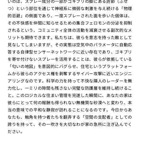
いのは、スプレー成分の一部がゴキブリの脚にある跗節（ふせ
つ）という部位を通じて神経系に微弱な刺激を与え続ける「物理
的忌避」の側面であり、一度スプレーされた面を歩いた個体は、
その不快感を仲間に知らせるための集合フェロモンの分泌を抑制
されるという、コミュニティ全体の活動を減衰させる副次的なメ
リットも期待できます。私たちは、彼らを意志を持った敵として
見なしてしまいますが、その実態は空気中のパラメータに自動応
答する自律型センサーネットワークに近い存在であり、ゴキブリ
を寄せ付けないスプレーを活用することは、彼らが依拠している
「匂いの地図」を意図的にバグらせ、住宅というプラットフォー
ムから彼らのアクセス権を剥奪するサイバー攻撃に近いエンジニ
アリングなのです。科学の力を持って不快な隣人のレーダーを無
力化し、一ミリの隙間も残さない完璧な防護層を維持し続けるこ
と。このロジカルな住まい管理を完遂した瞬間に、あなたの家は
彼らにとって何の報酬も得られない無機質な砂漠へと変わり、本
当の意味での平和な静寂が訪れることになるのです。今日からあ
なたも、触角を持つ者たちを翻弄する「空間の支配者」としての
誇りを持って、その一吹きを大切なわが家の急所に注ぎ込んでく
ださい。