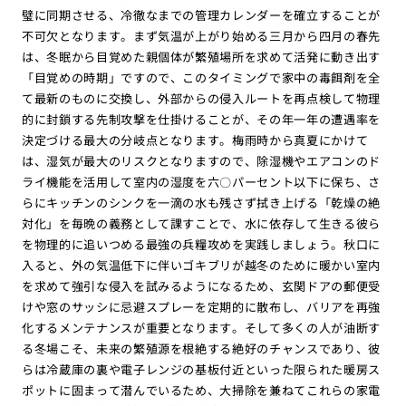
璧に同期させる、冷徹なまでの管理カレンダーを確立することが
不可欠となります。まず気温が上がり始める三月から四月の春先
は、冬眠から目覚めた親個体が繁殖場所を求めて活発に動き出す
「目覚めの時期」ですので、このタイミングで家中の毒餌剤を全
て最新のものに交換し、外部からの侵入ルートを再点検して物理
的に封鎖する先制攻撃を仕掛けることが、その年一年の遭遇率を
決定づける最大の分岐点となります。梅雨時から真夏にかけて
は、湿気が最大のリスクとなりますので、除湿機やエアコンのド
ライ機能を活用して室内の湿度を六〇パーセント以下に保ち、さ
らにキッチンのシンクを一滴の水も残さず拭き上げる「乾燥の絶
対化」を毎晩の義務として課すことで、水に依存して生きる彼ら
を物理的に追いつめる最強の兵糧攻めを実践しましょう。秋口に
入ると、外の気温低下に伴いゴキブリが越冬のために暖かい室内
を求めて強引な侵入を試みるようになるため、玄関ドアの郵便受
けや窓のサッシに忌避スプレーを定期的に散布し、バリアを再強
化するメンテナンスが重要となります。そして多くの人が油断す
る冬場こそ、未来の繁殖源を根絶する絶好のチャンスであり、彼
らは冷蔵庫の裏や電子レンジの基板付近といった限られた暖房ス
ポットに固まって潜んでいるため、大掃除を兼ねてこれらの家電