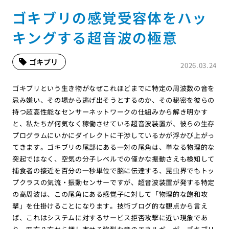
ゴキブリの感覚受容体をハッ
キングする超音波の極意
ゴキブリ
2026.03.24
ゴキブリという生き物がなぜこれほどまでに特定の周波数の音を
忌み嫌い、その場から逃げ出そうとするのか、その秘密を彼らの
持つ超高性能なセンサーネットワークの仕組みから解き明かす
と、私たちが何気なく稼働させている超音波装置が、彼らの生存
プログラムにいかにダイレクトに干渉しているかが浮かび上がっ
てきます。ゴキブリの尾部にある一対の尾角は、単なる物理的な
突起ではなく、空気の分子レベルでの僅かな振動さえも検知して
捕食者の接近を百分の一秒単位で脳に伝達する、昆虫界でもトッ
プクラスの気流・振動センサーですが、超音波装置が発する特定
の高周波は、この尾角にある感覚子に対して「物理的な飽和攻
撃」を仕掛けることになります。技術ブログ的な観点から言え
ば、これはシステムに対するサービス拒否攻撃に近い現象であ