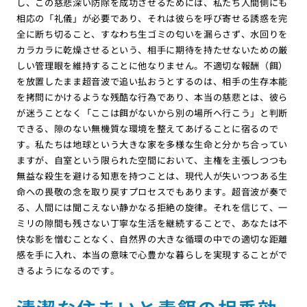
し、この慈悲深い防除を成功させるためには、私たち人間側にも
相応の「礼儀」が必要であり、それは彼らを呼び寄せる誘惑を完
全に断ち切ること、すなわち生ゴミの匂いを漏らさず、水回りを
カラカラに乾燥させるという、相手に期待を持たせないための厳
しい管理眼を維持することに他なりません。不適切な報酬（餌）
を放置したまま超音波で追い払おうとするのは、相手の生存本能
を拷問にかけるような残酷な行為であり、本当の慈悲とは、彼ら
が迷うことなく「ここは餌がないから別の場所へ行こう」と判断
できる、隙のない無機質な環境を整えてあげることに宿るので
す。私たちは地球という大きな家を多様な生命と分かち合ってい
ますが、自室という限られた空間において、主権を主張しつつも
無益な殺生を避ける知恵を持つことは、現代人が失いつつある生
命への畏敬の念を取り戻すプロセスでもあります。超音波が奏で
る、人間には聞こえない静かなる拒絶の旋律。それを信じて、一
ミリの隙間も残さない丁寧な生活を継続することで、あなたは不
快な影を憎むことなく、自然界の大きな循環の中での適切な距離
感を手に入れ、本当の意味で心豊かな暮らしを実現することがで
きるようになるのです。