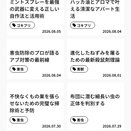
ミントスプレーを最強
ハッカ油とアロマで叶
の武器に変える正しい
える清潔なアパート生
自作法と活用術
活
ゴキブリ
ゴキブリ
2026.08.05
2026.08.04
害虫防除のプロが語る
進化したねずみを屠る
アブ対策の最前線
ための最新殺鼠剤理論
害虫
害獣
2026.08.04
2026.08.01
不快なくもの巣を張ら
布団に潜む細長い虫の
せないための完璧な掃
正体を判別する
除術と予防
害虫
害虫
2026.07.30
2026.07.29