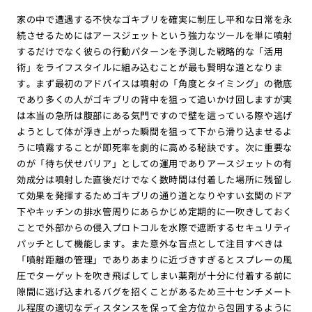
家の中で遭遇する不快なゴキブリを確実に制圧し平和な日常を永
続させるためにはアースジェットという強力なツールを単に噴射
するだけでなく彼らの行動パターンを予測した戦略的な「活用
術」をライフスタイルに組み込むことが最も賢明な道となりま
す。まず最初のアドバイスは噴射の「角度とタイミング」の徹底
であり多くの人がゴキブリの背中を狙って追いかけ回しますが実
は本当の急所は腹部にある気門ですので壁を這っている際や逃げ
ようとして体が浮き上がった瞬間を狙って下から滑り込ませるよ
うに噴霧することが即死率を劇的に高める秘訣です。次に重要な
のが「待ち伏せバリア」としての運用でありアースジェットの有
効成分は噴射した直後だけでなく数時間は付着した場所に残留し
て効果を発揮するためゴキブリの通り道となりやすい玄関のドア
下やキッチンの排水管周りにあらかじめ定期的に一吹きしておく
ことで外部からの侵入プロトコルを水際で遮断するセキュリティ
パッチとして機能します。また意外な盲点として注目すべきは
「噴射距離の管理」でありあまりに近づきすぎるとスプレーの風
圧でターゲットを吹き飛ばしてしまい薬剤が十分に付着する前に
隙間に逃げ込まれるバグを招くことがあるため三十センチメート
ル程度の適切なディスタンスを保って全方位から包囲するように