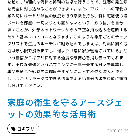
を動かし物理的な清掃と卵鞘の破壊を行うことで、翌春の発生源
を完全に封じ込めることができます。また、アパートへの荷物の
搬入時には一ミリ単位の検疫を行う意識を持ち、特に宅配便の段
ボールを部屋に一晩たりとも置かないという「鉄の掟」を自分に
課すことが、外部ネットワークからの不正な持ち込みを遮断する
ための基本プロトコルとなります。このような季節ごとのチェッ
クリストを生活のルーチンに組み込んでしまえば、対策に割く労
力は最小限で済みますし、何より「常に家が管理されている」と
いう自信がゴキブリに対する過度な恐怖心を消し去ってくれま
す。不快な遭遇というハプニングに一喜一憂する日々を卒業し、
年間を通じた戦略的な環境デザインによって不快な隣人と決別
し、心からリラックスできる清潔で明るい自分の城を永遠に維持
し続けてください。
家庭の衛生を守るアースジェ
ットの効果的な活用術
ゴキブリ
2026.03.29