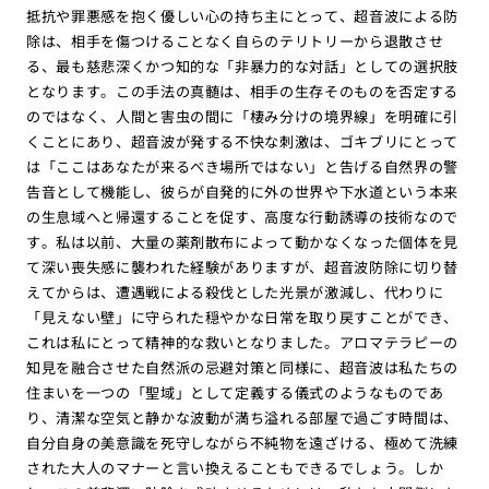
抵抗や罪悪感を抱く優しい心の持ち主にとって、超音波による防
除は、相手を傷つけることなく自らのテリトリーから退散させ
る、最も慈悲深くかつ知的な「非暴力的な対話」としての選択肢
となります。この手法の真髄は、相手の生存そのものを否定する
のではなく、人間と害虫の間に「棲み分けの境界線」を明確に引
くことにあり、超音波が発する不快な刺激は、ゴキブリにとって
は「ここはあなたが来るべき場所ではない」と告げる自然界の警
告音として機能し、彼らが自発的に外の世界や下水道という本来
の生息域へと帰還することを促す、高度な行動誘導の技術なので
す。私は以前、大量の薬剤散布によって動かなくなった個体を見
て深い喪失感に襲われた経験がありますが、超音波防除に切り替
えてからは、遭遇戦による殺伐とした光景が激減し、代わりに
「見えない壁」に守られた穏やかな日常を取り戻すことができ、
これは私にとって精神的な救いとなりました。アロマテラピーの
知見を融合させた自然派の忌避対策と同様に、超音波は私たちの
住まいを一つの「聖域」として定義する儀式のようなものであ
り、清潔な空気と静かな波動が満ち溢れる部屋で過ごす時間は、
自分自身の美意識を死守しながら不純物を遠ざける、極めて洗練
された大人のマナーと言い換えることもできるでしょう。しか