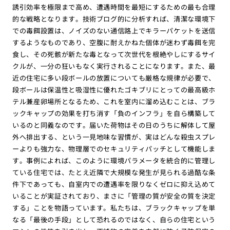
誘引効率を極限まで高め、遭遇時間を最短にするための最も合理
的な戦略となります。技術ブログ的に分析すれば、清潔な環境下
での毒餌設置は、ノイズのない通信路上でキラーパケットを送信
するようなものであり、空腹に耐えかねた個体が迷わず毒餌を完
食し、その死骸が新たな毒となって次世代を根絶やしにするサイ
クルが、一分の狂いもなく実行されることになります。また、最
近の住宅に多い段ボールの放置についても厳格な規律が必要で、
段ボールは保温性と吸湿性に優れたゴキブリにとっての最高級ホ
テル兼産卵場所となるため、これを室内に溜め込むことは、ブラ
ックキャップの効果を打ち消す「負のインフラ」を自ら構築して
いるのと同義なのです。届いた荷物はその日のうちに解体して屋
外へ排出する、という一見地味な習慣が、実はどんな殺虫スプレ
ーよりも強力な、物理層でのセキュリティパッチとして機能しま
す。事例によれば、このように環境パラメータを統合的に管理し
ている住宅では、たとえ近隣で大規模な発生が見られる過酷な条
件下であっても、自室内での遭遇率を限りなくゼロに抑え込めて
いることが実証されており、まさに「管理の質が安全の質を決定
する」ことを物語っています。私たちは、ブラックキャップを単
なる「最後の手段」として恐れるのではなく、自らの住宅という