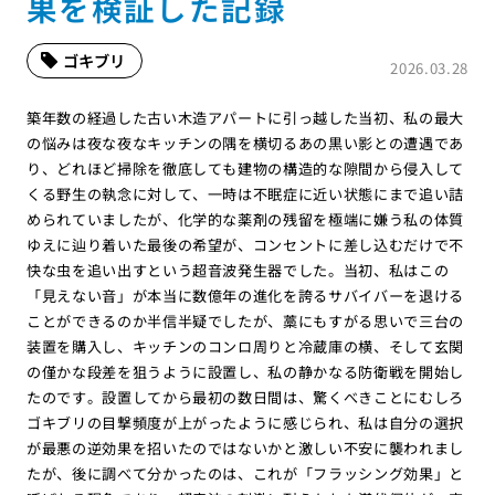
果を検証した記録
ゴキブリ
2026.03.28
築年数の経過した古い木造アパートに引っ越した当初、私の最大
の悩みは夜な夜なキッチンの隅を横切るあの黒い影との遭遇であ
り、どれほど掃除を徹底しても建物の構造的な隙間から侵入して
くる野生の執念に対して、一時は不眠症に近い状態にまで追い詰
められていましたが、化学的な薬剤の残留を極端に嫌う私の体質
ゆえに辿り着いた最後の希望が、コンセントに差し込むだけで不
快な虫を追い出すという超音波発生器でした。当初、私はこの
「見えない音」が本当に数億年の進化を誇るサバイバーを退ける
ことができるのか半信半疑でしたが、藁にもすがる思いで三台の
装置を購入し、キッチンのコンロ周りと冷蔵庫の横、そして玄関
の僅かな段差を狙うように設置し、私の静かなる防衛戦を開始し
たのです。設置してから最初の数日間は、驚くべきことにむしろ
ゴキブリの目撃頻度が上がったように感じられ、私は自分の選択
が最悪の逆効果を招いたのではないかと激しい不安に襲われまし
たが、後に調べて分かったのは、これが「フラッシング効果」と