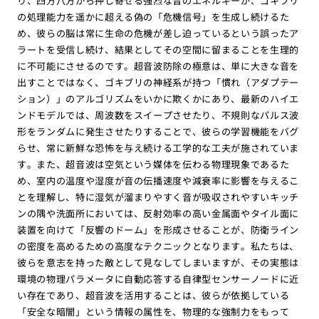
り、四方八方から押し寄せる強烈な音のエネルギーが、ゴキブリ
の処理能力を遥かに超える偽の「危機信号」を生成し続けるた
め、彼らの脳は常に生命の危機が差し迫っているという誤ったア
ラートを受信し続け、結果としてその空間に留まることを生理的
に不可能にさせるのです。超音波防除の極意は、単に大きな音を
出すことではなく、ゴキブリの神経系が持つ「慣れ（アダプテー
ション）」のアルゴリズムをいかに欺くかにあり、最新のハイエ
ンドモデルでは、周波数をスイープさせたり、不規則なパルス波
形をランダムに発生させたりすることで、彼らの学習機能をバグ
らせ、常に新鮮な恐怖を与え続ける工学的な工夫が施されていま
す。また、超音波は空気という媒体を伝わる物理現象であるた
め、室内の温度や湿度が音の伝播速度や減衰率に影響を与えるこ
とを理解し、特に湿気が溜まりやすく音が吸収されやすいキッチ
ンの隅や洗面所においては、反射効率の高い金属面やタイル面に
装置を向けて「反響のドーム」を形成させることが、防衛ライン
の密度を高めるための高度なテクニックとなります。私たちは、
彼らを意志を持った敵として見なしてしまいますが、その実態は
環境の物理パラメータに自動応答する自律型センサーノードに近
い存在であり、超音波を活用することは、彼らが依拠している
「安全な暗闇」という情報の属性を、物理的な強制力をもって