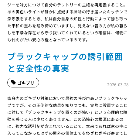
ジーを味方につけて自分のテリトリーの主権を再定義すること。
あの黄色いライトが静かに点滅する掃除の行き届いたキッチンで
深呼吸をするとき、私は自分自身の知性と行動によって勝ち取っ
た平和の重みを噛み締めていますし、見えない音の力が私の暮ら
しを不浄な存在から守り抜いてくれているという確信は、何物に
も代えがたい安心の糧となっているのです。
ブラックキャップの誘引範囲
と安全性の真実
ゴキブリ
2026.03.28
家庭内のゴキブリ対策において最強の呼び声高いブラックキャッ
プですが、その圧倒的な効果を知りつつも、実際に設置すること
に対して「ブラックキャップを置くのが怖い」という心理的な障
壁を感じる人は少なくありません。この恐怖心の根源にあるの
は、強力な誘引剤が含まれていることで、本来であれば家の中に
入ってこなかったはずの屋外の個体までをわざわざ呼び寄せてし