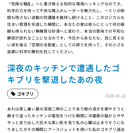
「危険な騒乱」へと書き換える知的な環境ハッキングなのです。
科学の力を持って不快な隣人のレーダーを無力化し、一ミリの隙
間も残さない波動の防護層を維持し続けること、このロジカルな
住まい管理を完遂した瞬間に、あなたの家は彼らにとって何の報
酬も得られない無機質な砂漠へと変わり、本当の意味での平和な
静寂が訪れることになるのです。今日からあなたも、目に見えな
い波を操る「空間の支配者」としての誇りを持って、その小さな
装置に科学の勝利を託してください。
深夜のキッチンで遭遇したゴ
キブリを撃退したあの夜
ゴキブリ
2026.03.22
あれは蒸し暑い夏の深夜二時のことであり喉の渇きを癒やそうと
静まり返ったキッチンの電気をつけた瞬間に冷蔵庫の脇からササ
サッと走り出した巨大な黒い影を見て私の心臓は止まりそうにな
りましたがその瞬間にアースジェットを用いた私のゴキブリ退治