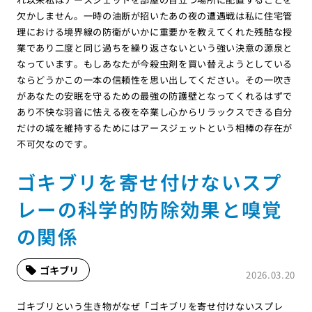
欠かしません。一時の油断が招いたあの夜の遭遇戦は私に住宅管
理における境界線の防衛がいかに重要かを教えてくれた残酷な授
業であり二度と同じ過ちを繰り返さないという強い決意の源泉と
なっています。もしあなたが今殺虫剤を買い替えようとしている
ならどうかこの一本の信頼性を思い出してください。その一吹き
があなたの安眠を守るための最強の防護壁となってくれるはずで
あり不快な羽音に怯える夜を卒業し心からリラックスできる自分
だけの城を維持するためにはアースジェットという相棒の存在が
不可欠なのです。
ゴキブリを寄せ付けないスプ
レーの科学的防除効果と嗅覚
の関係
ゴキブリ
2026.03.20
ゴキブリという生き物がなぜ「ゴキブリを寄せ付けないスプレ