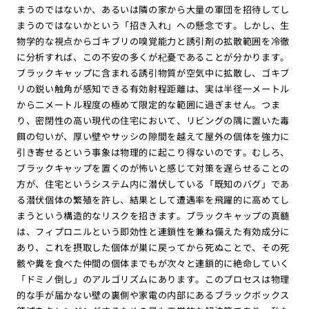
まうのではないか、あるいは隣の家から大量の軍団を招待してし
まうのではないかという「招き入れ」への懸念です。しかし、生
物学的な視点からゴキブリの嗅覚能力と誘引剤の拡散範囲を冷徹
に分析すれば、この不安の多くが杞憂であることが分かります。
ブラックキャップに含まれる誘引物質が空気中に拡散し、ゴキブ
リの鋭い触角が感知できる有効射程距離は、実は半径一メートル
から二メートル程度の極めて限定的な範囲に過ぎません。つま
り、密閉性の高い現代の住宅において、リビングの隅に置いた毒
餌の匂いが、厚い壁やサッシの隙間を越えて屋外の個体を強力に
引き寄せるという事象は物理的に起こり得ないのです。むしろ、
ブラックキャップを置くのが怖いと感じて対策を遅らせることの
方が、住宅というシステム内に潜伏している「既知のバグ」であ
る潜伏個体の繁殖を許し、結果として遭遇率を飛躍的に高めてし
まうという構造的なリスクを招きます。ブラックキャップの真髄
は、フィプロニルという即効性と連鎖性を兼ね備えた有効成分に
あり、これを摂取した個体が巣に戻ってから死ぬことで、その死
骸や糞を食べた仲間の個体までもが次々と連鎖的に絶命していく
「ドミノ倒し」のアルゴリズムにあります。このプロセスは物理
的な手が届かない壁の裏側や家電の内部にあるブラックボックス