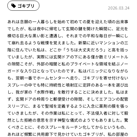
ゴキブリ
2026.03.24
あれは念願の一人暮らしを始めて初めての夏を迎えた頃の出来事
でしたが、私は夜中に帰宅して玄関の鍵を開けた瞬間に、足元を
横切る巨大な黒い影と遭遇し、それまでの平和な毎日が一瞬にし
て崩れ去るような戦慄を覚えました。新築に近いマンションの三
階に住んでいた私は、どこか「うちは大丈夫だろう」と高を括っ
ていましたが、実際には玄関ドアの下にある僅か数ミリメートル
の隙間こそが、外部の暗闇と私のプライベートな領域を結ぶノー
ガードな入り口となっていたのです。私はパニックになりながら
も、翌朝一番でホームセンターへ走り、ゴキブリを寄せ付けない
スプレーの中でも特に持続性と噴射圧に定評のある一本を選び出
し、我が家の「水際作戦」を敢行することに決めました。私はま
ず、玄関ドアの枠周りと郵便受けの隙間、そしてエアコンの配管
スリーブに、まるで聖域を定義するように入念に薬剤の膜を張っ
ていきましたが、その作業は私にとって、不法侵入者に対して毅
然とした拒絶の意思を示す神聖な儀式のようでもありました。驚
くべきことに、そのスプレーをルーチン化してからというもの、
あれほど頻繁に共用廊下で見かけていたゴキブリが、私の部屋の