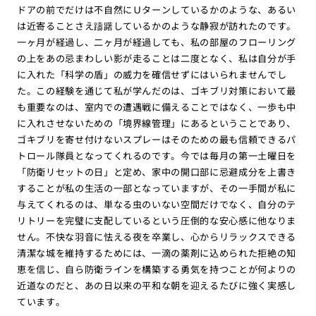
ドアの前でだけは不自然にＵターンしているかのような、あるい
は近寄ることさえ躊躇しているかのような静寂が訪れたのです。
一ヶ月が経過し、二ヶ月が経過しても、私の部屋のフローリング
の上をあの忌まわしい影が走ることは二度となく、私は自分が手
に入れた「科学の盾」の威力を確信せずにはいられませんでし
た。この経験を通じて私が学んだのは、ゴキブリ対策において最
も重要なのは、室内での遭遇戦に備えることではなく、一歩も中
に入れさせないための「境界線管理」にあるということであり、
ゴキブリを寄せ付けないスプレーはそのための最も信頼できるパ
トロール隊員となってくれるのです。今では毎月の第一土曜日を
「防衛リセットの日」と定め、家中の開口部に忌避成分を上書き
することが私の生活の一部となっていますが、その一手間が私に
与えてくれるのは、単なる虫のいない空間だけでなく、自分のテ
リトリーを完璧に支配しているという圧倒的な安心感に他なりま
せん。不快な羽音に怯える夜を卒業し、心からリラックスできる
清潔な城を維持するためには、一滴の薬剤に込められた拒絶の知
恵を信じ、自ら防衛ラインを構築する勇気を持つことが何よりの
近道なのだと、あの日以来の平和な朝を迎えるたびに強く実感し
ています。