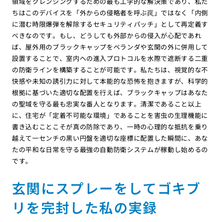
領域をクレンジングするための最も工学的な解決策であり、私た
ちはこのデバイスを「外からの侵略者を呼ぶ罠」ではなく「内側
に潜む時限爆弾を解除するセキュリティパッチ」として再定義す
べきなのです。もし、どうしても外部からの侵入が心配であれ
ば、屋外用のブラックキャップをベランダや玄関の外に併用して
設置することで、室内への進入プロトコルを水際で遮断する二重
の防衛ラインを構築することが可能です。私たちは、視覚的な不
快感や未知の誘引力に対して本能的な恐怖を抱きますが、科学的
根拠に基づいた適切な配置を行えば、ブラックキャップはあなた
の聖域を守る最も忠実な番人となります。清潔であること以上
に、住宅が「定着不可能な環境」であることを害虫の生理機能に
書き込むことこそが真の防除であり、一時の心理的な抵抗を乗り
越えて一センチの黒い円盤を適切な座標に配置した瞬間に、あな
たの平和な日常を守る最強の自動防衛システムが稼動し始めるの
です。
玄関にスプレーをしてゴキブ
リを完封した私の実録