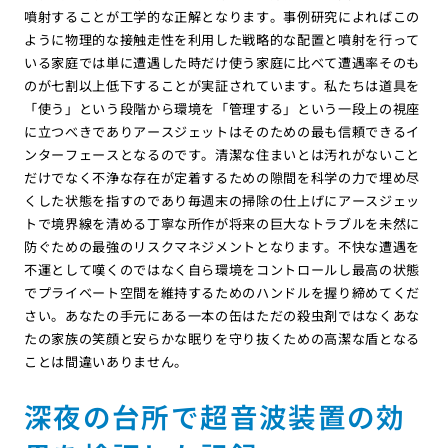
噴射することが工学的な正解となります。事例研究によればこの
ように物理的な接触走性を利用した戦略的な配置と噴射を行って
いる家庭では単に遭遇した時だけ使う家庭に比べて遭遇率そのも
のが七割以上低下することが実証されています。私たちは道具を
「使う」という段階から環境を「管理する」という一段上の視座
に立つべきでありアースジェットはそのための最も信頼できるイ
ンターフェースとなるのです。清潔な住まいとは汚れがないこと
だけでなく不浄な存在が定着するための隙間を科学の力で埋め尽
くした状態を指すのであり毎週末の掃除の仕上げにアースジェッ
トで境界線を清める丁寧な所作が将来の巨大なトラブルを未然に
防ぐための最強のリスクマネジメントとなります。不快な遭遇を
不運として嘆くのではなく自ら環境をコントロールし最高の状態
でプライベート空間を維持するためのハンドルを握り締めてくだ
さい。あなたの手元にある一本の缶はただの殺虫剤ではなくあな
たの家族の笑顔と安らかな眠りを守り抜くための高潔な盾となる
ことは間違いありません。
深夜の台所で超音波装置の効