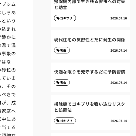
掃除機内部で生き残る害虫への対策
オブシム
と助言
むしろあ
ゴキブリ
2026.07.16
るという
い込まれ
で静かに
現代住宅の気密性とだに発生の関係
体温で温
害虫
2026.07.14
の事象の
ではな
い砂粒の
快適な眠りを死守するだに予防習慣
していま
害虫
2026.07.14
時、その
るべきで
慣が、成
掃除機でゴキブリを吸い込むリスク
と処置法
般家庭へ
家中にあ
ゴキブリ
2026.07.14
を当てる
な頑強な