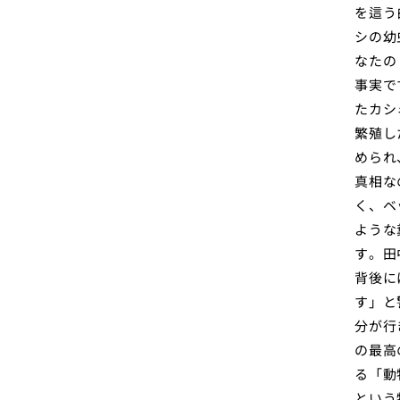
を這う
シの幼
なたの
事実で
たカシ
繁殖し
められ
真相な
く、ベ
ような
す。田
背後に
す」と
分が行
の最高
る「動
という