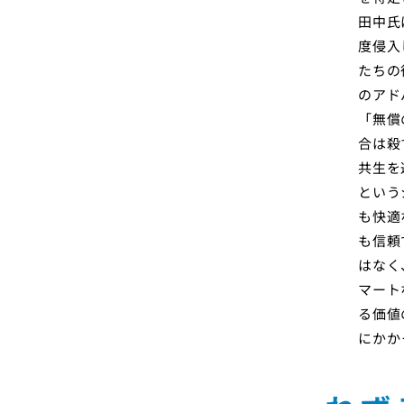
田中氏
度侵入
たちの
のアド
「無償
合は殺
共生を
という
も快適
も信頼
はなく
マート
る価値
にかか