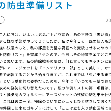
の防虫準備リスト
20
こんにちは、いよいよ気温が上がり始め、あの不快な「黒い影
する嫌な季節がやってきましたが、私は今年こそ一匹の侵入も
強い決意のもと、私の部屋を完璧な要塞へと変貌させるための
ト防衛リスト」を完成させたので、今日はその秘策を余すとこ
いと思います。私の防除戦略の要は、何と言ってもキッチンと
所にアースジェットを「インテリアの一部」として美しく、か
態で配置することから始まりますが、これまでは「虫が出るま
」という受動的な姿勢だったのを、今年は「いつでも一撃で葬
攻めの姿勢に切り替えたのです。私の準備リストの第一項目は
りと換気扇のフィルターにアースジェットの残留忌避効果を仕
、これは週に一度、掃除のついでにシュッとひと吹きしておく
物件探しに来たゴキブリに対して「ここは立ち入り禁止区域で