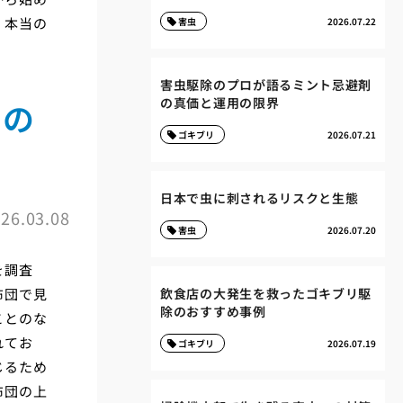
、本当の
害虫
2026.07.22
害虫駆除のプロが語るミント忌避剤
の真価と運用の限界
虫の
ゴキブリ
2026.07.21
日本で虫に刺されるリスクと生態
26.03.08
害虫
2026.07.20
を調査
布団で見
飲食店の大発生を救ったゴキブリ駆
除のおすすめ事例
ことのな
れてお
ゴキブリ
2026.07.19
じるため
布団の上