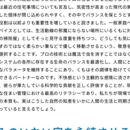
は最近の住宅事情についても言及し、気密性が高まった現代の
した個体が閉じ込められやすく、その中でバランスを保とうと
役割は以前よりも重要性を増していると説きました。一般家庭
バイスとしては、生活動線の邪魔にならない場所にいるくもに
の掃除屋」としてそっと見守る度量を持ちつつ、どうしても気
すのではなく柔らかい筆などで優しく移動させるという、敬意
選択することです。プロの技術とは魔法で虫を消すことではな
システムの各所に存在する生命のバランスを最適化し、人間に
なパラメータを維持することにあり、くもはその調律を助けて
できるパートナーなのです。不快感という主観的な感情に流さ
、彼らが果たしている科学的な貢献を正しく評価することが、
な住まい管理における最高のリテラシーであり、私たちが現場
の本質も、実はこうした自然の知恵をいかに人間の生活と同期
っていると言えるでしょう。