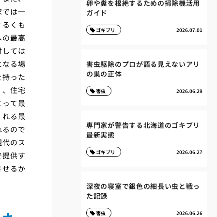
卵や糞を根絶するための掃除機活用
家では一
ガイド
するくも
ゴキブリ
2026.07.01
への最高
対しては
になる場
害虫駆除のプロが語る見えないアリ
の巣の正体
を持った
く、住宅
害虫
2026.06.29
とって最
くれる最
専門家が警告する北海道のゴキブリ
れるので
最新実態
現代のス
ゴキブリ
2026.06.27
で提供す
させるか
深夜の寝室で銀色の細長い虫と戦っ
た記録
害虫
2026.06.26