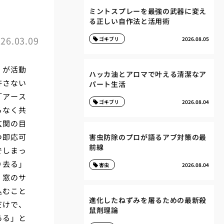
ミントスプレーを最強の武器に変え
る正しい自作法と活用術
26.03.09
ゴキブリ
2026.08.05
」が活動
ハッカ油とアロマで叶える清潔なア
許さない
パート生活
「アース
ゴキブリ
2026.08.04
ろなく共
玄関の目
つ即応可
害虫防除のプロが語るアブ対策の最
前線
でしまっ
り去る」
害虫
2026.08.04
、窓のサ
込むこと
進化したねずみを屠るための最新殺
だけで、
鼠剤理論
ある」と