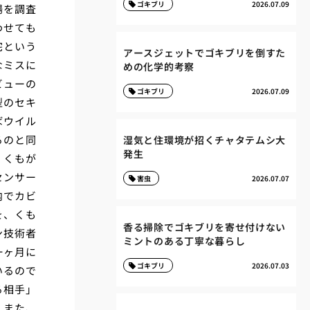
ゴキブリ
2026.07.09
場を調査
わせても
宅という
アースジェットでゴキブリを倒すた
なミスに
めの化学的考察
ビューの
ゴキブリ
2026.07.09
型のセキ
ばウイル
るのと同
湿気と住環境が招くチャタテムシ大
発生
、くもが
センサー
害虫
2026.07.07
内でカビ
を、くも
香る掃除でゴキブリを寄せ付けない
ン技術者
ミントのある丁寧な暮らし
一ヶ月に
ゴキブリ
2026.07.03
いるので
る相手」
。また、