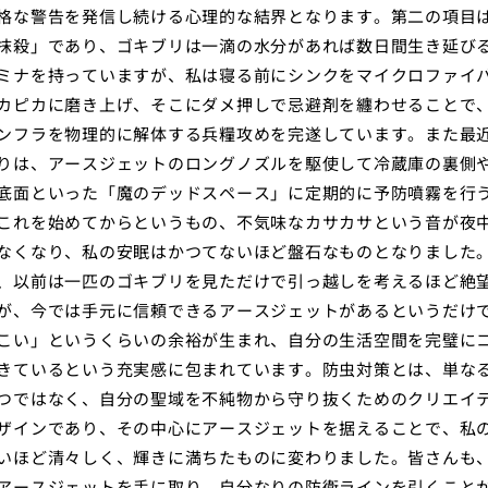
格な警告を発信し続ける心理的な結界となります。第二の項目
抹殺」であり、ゴキブリは一滴の水分があれば数日間生き延び
ミナを持っていますが、私は寝る前にシンクをマイクロファイ
カピカに磨き上げ、そこにダメ押しで忌避剤を纏わせることで
ンフラを物理的に解体する兵糧攻めを完遂しています。また最
りは、アースジェットのロングノズルを駆使して冷蔵庫の裏側
底面といった「魔のデッドスペース」に定期的に予防噴霧を行
これを始めてからというもの、不気味なカサカサという音が夜
なくなり、私の安眠はかつてないほど盤石なものとなりました
、以前は一匹のゴキブリを見ただけで引っ越しを考えるほど絶
が、今では手元に信頼できるアースジェットがあるというだけ
こい」というくらいの余裕が生まれ、自分の生活空間を完璧に
きているという充実感に包まれています。防虫対策とは、単な
つではなく、自分の聖域を不純物から守り抜くためのクリエイ
ザインであり、その中心にアースジェットを据えることで、私
いほど清々しく、輝きに満ちたものに変わりました。皆さんも
アースジェットを手に取り、自分なりの防衛ラインを引くこと