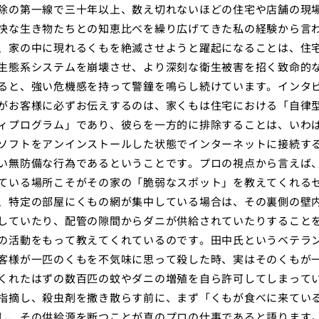
除の第一線で三十年以上、数え切れないほどの住宅や店舗の現
快な生き物たちとの知恵比べを繰り広げてきた私の経験から言
、家の中に現れるくもを絶滅させようと躍起になることは、住
生態系システムを崩壊させ、より深刻な衛生被害を招く致命的
ると、強い危機感を持って警鐘を鳴らし続けています。インタ
がお客様に必ずお伝えするのは、家くもは住宅における「自律
ィプログラム」であり、彼らを一方的に排除することは、いわ
ソフトをアンインストールした状態でインターネットに接続す
い無防備な行為であるということです。プロの視点から言えば
ている場所こそがその家の「脆弱なスポット」を教えてくれる
、特定の部屋にくもの網が集中している場合は、その裏側の壁
していたり、配管の隙間からダニが供給されていたりすること
の活動をもって教えてくれているのです。田中氏というベテラ
客様が一匹のくもを不気味に思って殺した時、実はそのくもが
くれたはずの数百匹の蚊やダニの増殖を自ら許可してしまって
指摘し、殺虫剤を撒き散らす前に、まず「くもが食べに来てい
し、その供給源を断つことが真のプロの仕事であると語ります