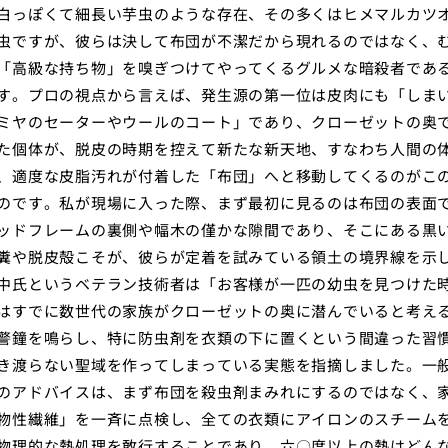
白っぽくて細長い芋虫のような存在、その多くはヒメマルカツ
虫ですが、彼らは決して布団が不潔だから現れるのではなく、
「高級な持ち物」を嗅ぎつけてやってくるグルメな暗殺者であ
す。プロの視点から言えば、発生源の第一位は皮肉にも「しま
ミヤのセーターやウールのコート」であり、クローゼットの奥
た個体が、脱皮の時期を控えて新たな新天地、すなわち人間の
、適度な皮脂汚れが付着した「布団」へと移動してくるのがこ
のです。私が現場に入った際、まず最初に見るのは布団の表面
ッドフレームの裏側や幅木の僅かな隙間であり、そこにある黒
糞や脱皮殻こそが、彼らが定着を試みている領土の境界線を示
中氏というベテラン技術者は「お客様が一匹の幼虫を見つけた
はすでに数世代の家族がクローゼットの奥に潜んでいると考え
警鐘を鳴らし、特に防虫剤を衣類の下に置くという間違った習
き渡らない聖域を作ってしまっている実態を指摘しました。一
のアドバイスは、まず布団を殺虫剤まみれにするのではなく、
物性繊維」を一斉に点検し、全ての衣類にアイロンのスチーム
物理的な熱処理を敢行することであり、六〇度以上の熱はどん