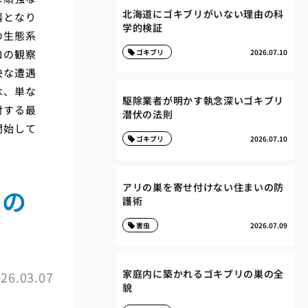
北海道にゴキブリがいない理由の科
器となり
学的検証
の生態系
ロの観察
ゴキブリ
2026.07.10
快な遭遇
は、単な
駆除業者が明かす執念深いゴキブリ
対する最
潜伏の法則
開始して
ゴキブリ
2026.07.10
アリの巣を寄せ付けない住まいの防
との
護術
害虫
2026.07.09
家庭内に築かれるゴキブリの巣の全
26.03.07
貌