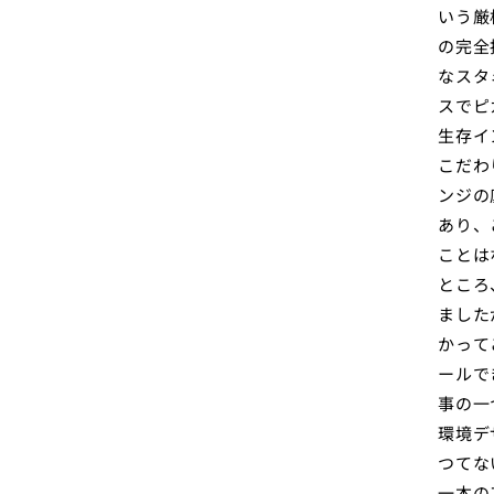
いう厳
の完全
なスタ
スでピ
生存イ
こだわ
ンジの
あり、
ことは
ところ
ました
かって
ールで
事の一
環境デ
つてな
一本の