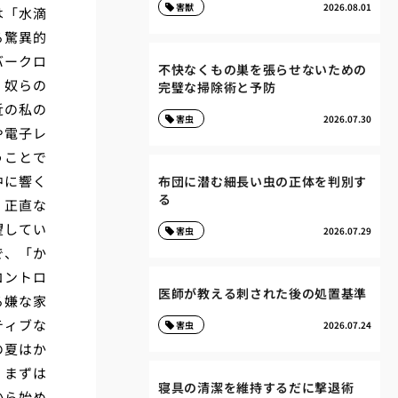
害獣
2026.08.01
は「水滴
る驚異的
バークロ
不快なくもの巣を張らせないための
、奴らの
完璧な掃除術と予防
近の私の
害虫
2026.07.30
や電子レ
うことで
中に響く
布団に潜む細長い虫の正体を判別す
る
。正直な
望してい
害虫
2026.07.29
で、「か
コントロ
医師が教える刺された後の処置基準
る嫌な家
ティブな
害虫
2026.07.24
の夏はか
、まずは
寝具の清潔を維持するだに撃退術
から始め